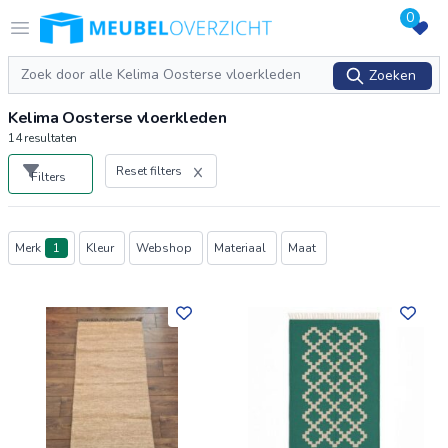
0
Logo Meubeloverzicht.nl
Open menu
Zoeken
Zoeken
Kelima Oosterse vloerkleden
14
resultaten
Reset filters
Filters
Producten
Merk
1
Kleur
Webshop
Materiaal
Maat