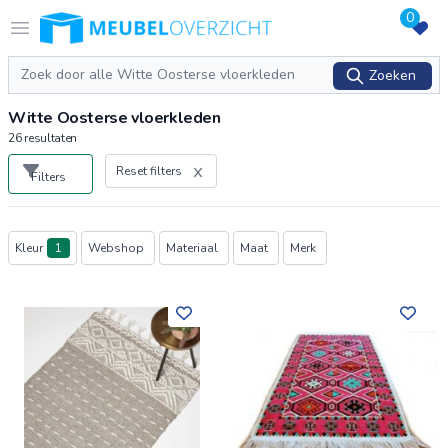
0
Logo Meubeloverzicht.nl
Open menu
Zoeken
Zoeken
Witte Oosterse vloerkleden
26
resultaten
Reset filters
Filters
Producten
Kleur
1
Webshop
Materiaal
Maat
Merk