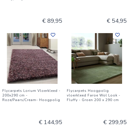
€ 89,95
€ 54,95
Flycarpets Lorium Vloerkleed -
Flycarpets Hoogpolig
200x290 cm -
vloerkleed Faroe Wol Look -
Roze/Paars/Cream- Hoogpolig
Fluffy - Groen 200 x 290 cm
€ 144,95
€ 299,95