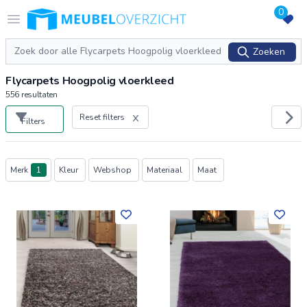
0
Logo Meubeloverzicht.nl
Open menu
Zoeken
Zoeken
Flycarpets Hoogpolig vloerkleed
556
resultaten
Reset filters
Filters
Producten
Merk
1
Kleur
Webshop
Materiaal
Maat