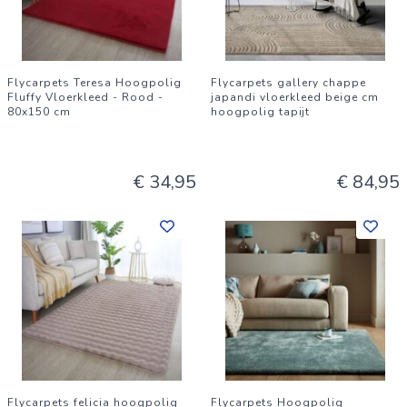
Flycarpets Teresa Hoogpolig
Flycarpets gallery chappe
Fluffy Vloerkleed - Rood -
japandi vloerkleed beige cm
80x150 cm
hoogpolig tapijt
€ 34,95
€ 84,95
Flycarpets felicia hoogpolig
Flycarpets Hoogpolig