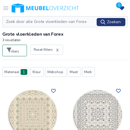
0
Logo Meubeloverzicht.nl
Open menu
Zoeken
Zoeken
Grote vloerkleden van Forex
3
resultaten
Reset filters
Filters
Producten
Materiaal
1
Kleur
Webshop
Maat
Merk