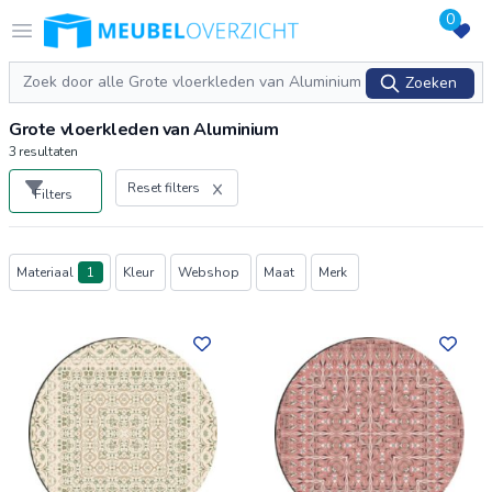
0
Logo Meubeloverzicht.nl
Open menu
Zoeken
Zoeken
Grote vloerkleden van Aluminium
3
resultaten
Reset filters
Filters
Producten
Materiaal
1
Kleur
Webshop
Maat
Merk