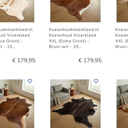
uidvloerkleed.nl
Koeienhuidvloerkleed.nl
Koeie
uid Vloerkleed
Koeienhuid Vloerkleed
Koeie
ra Groot) -
XXL (Extra Groot) -
XXL (
t - 23
...
Bruin-wit - 25
...
Bruin
€ 179,95
€ 179,95