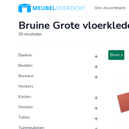
Logo Meubeloverzicht.nl
Ons Assortiment
Bruine Grote vloerkled
50
resultaten
Product categorieën
Producten
Bruin x
Banken
Bedden
Bureaus
Hockers
Kasten
Stoelen
Tafels
Tuinmeubelen