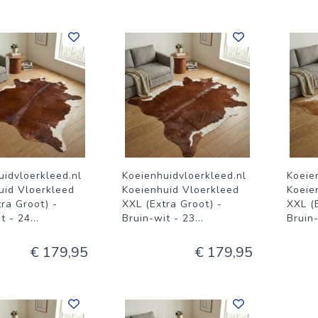
uidvloerkleed.nl
Koeienhuidvloerkleed.nl
Koeie
uid Vloerkleed
Koeienhuid Vloerkleed
Koeie
ra Groot) -
XXL (Extra Groot) -
XXL (
t - 24
...
Bruin-wit - 23
...
Bruin
€ 179,95
€ 179,95