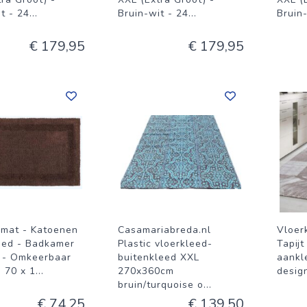
t - 24
...
Bruin-wit - 24
...
Bruin
€ 179,95
€ 179,95
mat - Katoenen
Casamariabreda.nl
Vloer
eed - Badkamer
Plastic vloerkleed-
Tapij
 - Omkeerbaar
buitenkleed XXL
aankl
 70 x 1
...
270x360cm
desig
bruin/turquoise o
...
€ 74,25
€ 139,50