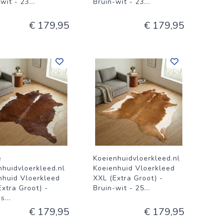
-wit - 23
...
Bruin-wit - 23
...
€ 179,95
€ 179,95
e
Koeienhuidvloerkleed.nl
nhuidvloerkleed.nl
Koeienhuid Vloerkleed
nhuid Vloerkleed
XXL (Extra Groot) -
Extra Groot) -
Bruin-wit - 25
...
-s
...
€ 179,95
€ 179,95