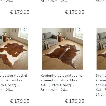
t - 24
...
Bruin-wit - 24
...
Bruin
€ 179,95
€ 179,95
uidvloerkleed.nl
Koeienhuidvloerkleed.nl
Bruin
uid Vloerkleed
Koeienhuid Vloerkleed
Koeie
ra Groot) -
XXL (Extra Groot) -
Koeie
t - 23
...
Bruin-wit - 26
...
XXL (
Effen
€ 179,95
€ 179,95