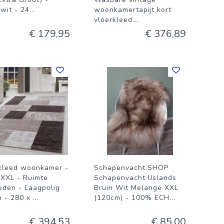
-wit - 24
...
woonkamertapijt kort
vloerkleed
...
€ 179,95
€ 376,89
kleed woonkamer -
Schapenvacht.SHOP
t XXL - Ruimte
Schapenvacht IJslands
eden - Laagpolig
Bruin Wit Melange XXL
n - 280 x
...
(120cm) - 100% ECH
...
€ 394,53
€ 85,00