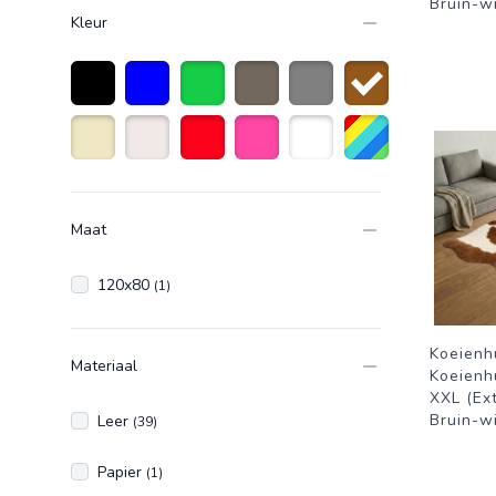
Bruin-wi
Kleur
Zwart
Blauw
Groen
taupe
Grijs
Bruin
Beige
Naturelkleur
Rood
Roze
Wit
Diverse kleuren
Maat
120x80
(1)
Koeienh
Materiaal
Koeienh
XXL (Ext
Bruin-wi
Leer
(39)
Papier
(1)