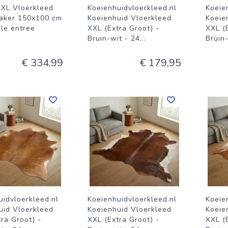
XXL Vloerkleed
Koeienhuidvloerkleed.nl
Koeie
aker 150x100 cm
Koeienhuid Vloerkleed
Koeie
olle entree
XXL (Extra Groot) -
XXL (
Bruin-wit - 24
...
Bruin
€ 334,99
€ 179,95
uidvloerkleed.nl
Koeienhuidvloerkleed.nl
Koeie
uid Vloerkleed
Koeienhuid Vloerkleed
Koeie
ra Groot) -
XXL (Extra Groot) -
XXL (