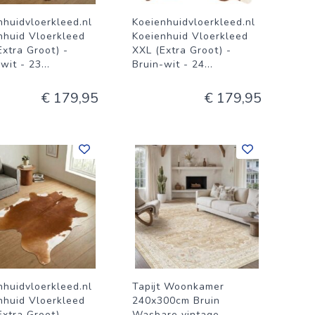
nhuidvloerkleed.nl
Koeienhuidvloerkleed.nl
nhuid Vloerkleed
Koeienhuid Vloerkleed
Extra Groot) -
XXL (Extra Groot) -
-wit - 23
...
Bruin-wit - 24
...
€ 179,95
€ 179,95
nhuidvloerkleed.nl
Tapijt Woonkamer
nhuid Vloerkleed
240x300cm Bruin
Extra Groot) -
Wasbare vintage