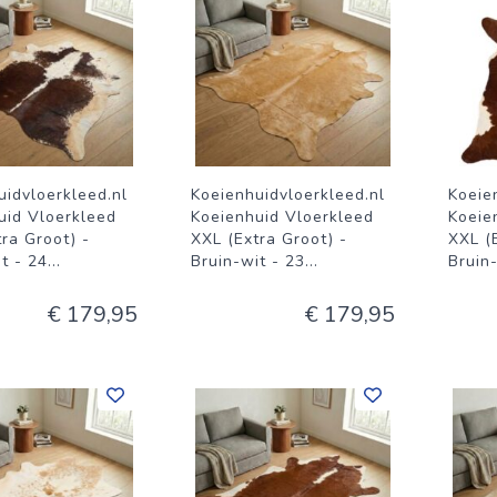
uidvloerkleed.nl
Koeienhuidvloerkleed.nl
Koeie
uid Vloerkleed
Koeienhuid Vloerkleed
Koeie
ra Groot) -
XXL (Extra Groot) -
XXL (
t - 24
...
Bruin-wit - 23
...
Bruin
€ 179,95
€ 179,95