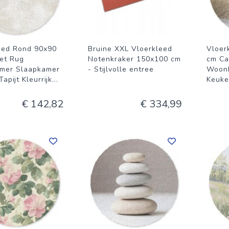
eed Rond 90x90
Bruine XXL Vloerkleed
Vloer
et Rug
Notenkraker 150x100 cm
cm Ca
mer Slaapkamer
- Stijlvolle entree
Woon
apijt Kleurrijk
...
Keuken
€ 142,82
€ 334,99