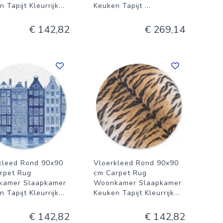
 Tapijt Kleurrijk
...
Keuken Tapijt
...
€ 142,82
€ 269,14
kleed Rond 90x90
Vloerkleed Rond 90x90
rpet Rug
cm Carpet Rug
kamer Slaapkamer
Woonkamer Slaapkamer
 Tapijt Kleurrijk
...
Keuken Tapijt Kleurrijk
...
€ 142,82
€ 142,82