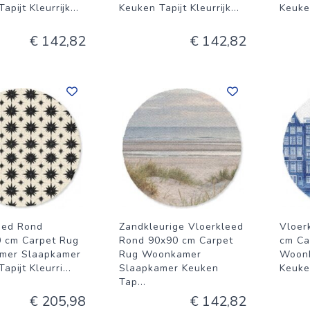
apijt Kleurrijk
...
Keuken Tapijt Kleurrijk
...
Keuken
€ 142,82
€ 142,82
eed Rond
Zandkleurige Vloerkleed
Vloer
 cm Carpet Rug
Rond 90x90 cm Carpet
cm Ca
mer Slaapkamer
Rug Woonkamer
Woon
apijt Kleurri
...
Slaapkamer Keuken
Keuken
Tap
...
€ 205,98
€ 142,82