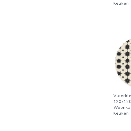
Keuken T
Vloerkl
120x120
Woonka
Keuken T