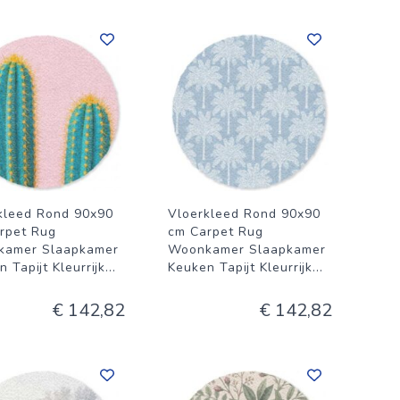
kleed Rond 90x90
Vloerkleed Rond 90x90
rpet Rug
cm Carpet Rug
kamer Slaapkamer
Woonkamer Slaapkamer
 Tapijt Kleurrijk
...
Keuken Tapijt Kleurrijk
...
€ 142,82
€ 142,82