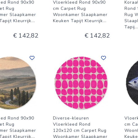
eed Rond 90x90
Vloerkleed Rond 90x90
Koraa
et Rug
cm Carpet Rug
Rond 
mer Slaapkamer
Woonkamer Slaapkamer
Rug 
apijt Kleurrijk
...
Keuken Tapijt Kleurrijk
...
Slaap
Tapij
..
€ 142,82
€ 142,82
eed Rond 90x90
Diverse-kleuren
Vloer
et Rug
Vloerkleed Rond
cm Ca
mer Slaapkamer
120x120 cm Carpet Rug
Woon
apijt Kleurrijk
...
Woonkamer Slaapkamer
Keuken