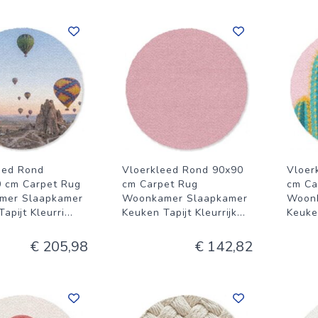
eed Rond
Vloerkleed Rond 90x90
Vloer
 cm Carpet Rug
cm Carpet Rug
cm Ca
mer Slaapkamer
Woonkamer Slaapkamer
Woon
apijt Kleurri
...
Keuken Tapijt Kleurrijk
...
Keuken
€ 205,98
€ 142,82