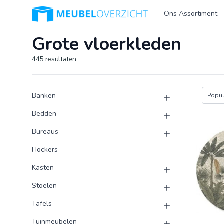
Logo Meubeloverzicht.nl
Ons Assortiment
Grote vloerkleden
445
resultaten
Product categorieën
Producten
Banken
Popula
Bedden
Bureaus
Hockers
Kasten
Stoelen
Tafels
Tuinmeubelen