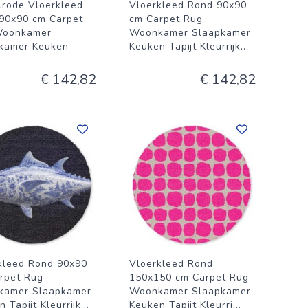
lrode Vloerkleed
Vloerkleed Rond 90x90
90x90 cm Carpet
cm Carpet Rug
Woonkamer
Woonkamer Slaapkamer
kamer Keuken
Keuken Tapijt Kleurrijk
...
.
€ 142,82
€ 142,82
kleed Rond 90x90
Vloerkleed Rond
rpet Rug
150x150 cm Carpet Rug
kamer Slaapkamer
Woonkamer Slaapkamer
 Tapijt Kleurrijk
...
Keuken Tapijt Kleurri
...