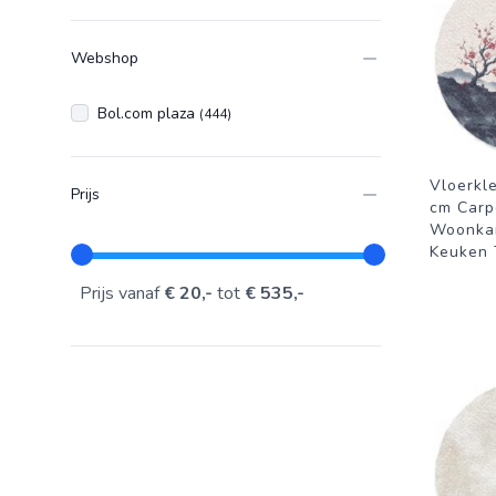
Webshop
Bol.com plaza
(444)
Vloerkl
Prijs
cm Carp
Woonka
Keuken T
Prijs vanaf
€ 20,-
tot
€ 535,-