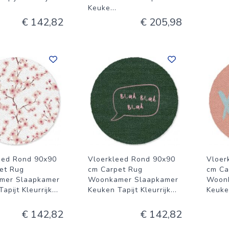
Keuke
...
€ 142,82
€ 205,98
eed Rond 90x90
Vloerkleed Rond 90x90
Vloer
et Rug
cm Carpet Rug
cm Ca
mer Slaapkamer
Woonkamer Slaapkamer
Woon
apijt Kleurrijk
...
Keuken Tapijt Kleurrijk
...
Keuken
€ 142,82
€ 142,82