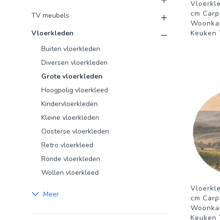
Vloerkl
cm Carp
TV meubels
Woonka
Vloerkleden
Keuken T
Buiten vloerkleden
Diversen vloerkleden
Grote vloerkleden
Hoogpolig vloerkleed
Kindervloerkleden
Kleine vloerkleden
Oosterse vloerkleden
Retro vloerkleed
Ronde vloerkleden
Wollen vloerkleed
Vloerkl
Meer
cm Carp
Woonka
Keuken T