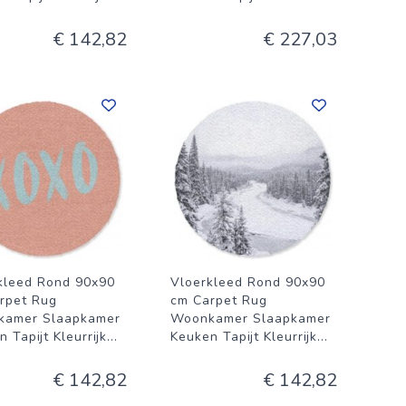
€ 142,82
€ 227,03
kleed Rond 90x90
Vloerkleed Rond 90x90
rpet Rug
cm Carpet Rug
kamer Slaapkamer
Woonkamer Slaapkamer
 Tapijt Kleurrijk
...
Keuken Tapijt Kleurrijk
...
€ 142,82
€ 142,82