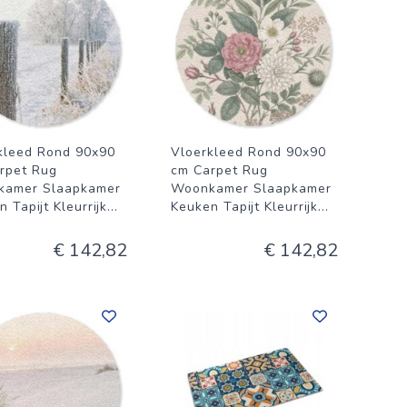
kleed Rond 90x90
Vloerkleed Rond 90x90
rpet Rug
cm Carpet Rug
kamer Slaapkamer
Woonkamer Slaapkamer
 Tapijt Kleurrijk
...
Keuken Tapijt Kleurrijk
...
€ 142,82
€ 142,82