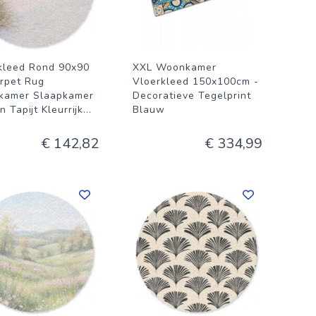
kleed Rond 90x90
XXL Woonkamer
rpet Rug
Vloerkleed 150x100cm -
kamer Slaapkamer
Decoratieve Tegelprint
 Tapijt Kleurrijk
...
Blauw
€ 142,82
€ 334,99