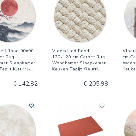
eed Rond 90x90
Vloerkleed Rond
Vloer
et Rug
120x120 cm Carpet Rug
cm Ca
mer Slaapkamer
Woonkamer Slaapkamer
Woon
apijt Kleurrijk
...
Keuken Tapijt Kleurri
...
Keuken
€ 142,82
€ 205,98