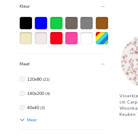
Kleur
Zwart
Blauw
Groen
taupe
Grijs
Bruin
Beige
Naturelkleur
Rood
Roze
Wit
Diverse kleuren
Maat
120x80
(22)
140x200
(4)
Vloerkl
cm Carp
40x40
(3)
Woonka
Keuken T
Meer