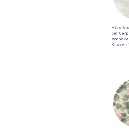
Vloerkl
cm Carp
Woonka
Keuken T