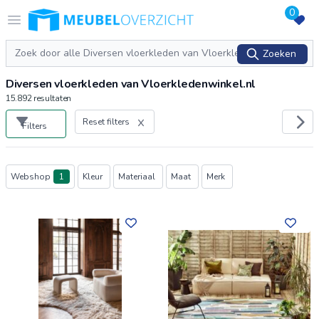
0
Logo Meubeloverzicht.nl
Open menu
Zoeken
Zoeken
Diversen vloerkleden van Vloerkledenwinkel.nl
15.892
resultaten
Reset filters
Filters
Producten
Webshop
1
Kleur
Materiaal
Maat
Merk