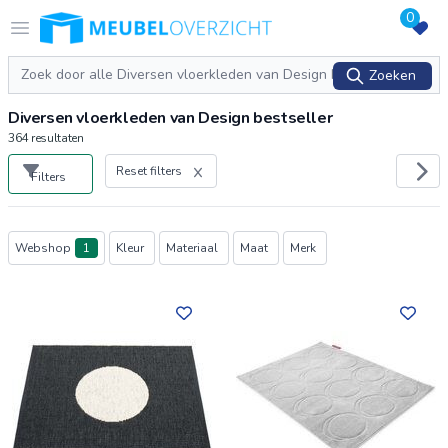
0
Logo Meubeloverzicht.nl
Open menu
Zoeken
Zoeken
Diversen vloerkleden van Design bestseller
364
resultaten
Reset filters
Filters
Producten
Webshop
1
Kleur
Materiaal
Maat
Merk