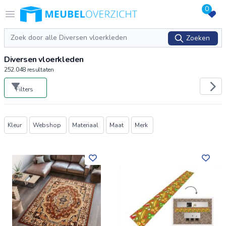
0
Logo Meubeloverzicht.nl
Open menu
Zoeken
Zoeken
Diversen vloerkleden
252.048
resultaten
Filters
Producten
Kleur
Webshop
Materiaal
Maat
Merk