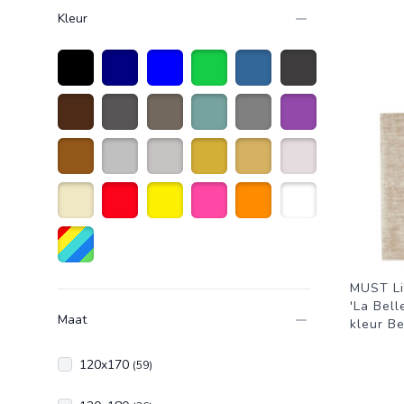
Kleur
Zwart
Marineblauw
Blauw
Groen
Azuurblauw
Donkergrijs
Donkerbruin
Antraciet grijs
taupe
Olijfgroen
Grijs
Paars
Bruin
Zilver
Licht grijs
Goud
Goudkleurig
Creme wit
Beige
Rood
Geel
Roze
Oranje
Wit
Diverse kleuren
MUST Li
'La Bell
Maat
kleur B
120x170
(59)