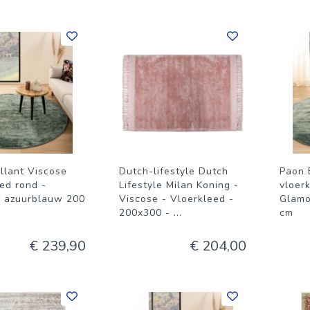
llant Viscose
Dutch-lifestyle Dutch
Paon 
ed rond -
Lifestyle Milan Koning -
vloer
 azuurblauw 200
Viscose - Vloerkleed -
Glamo
200x300 -
...
cm
€ 239,90
€ 204,00