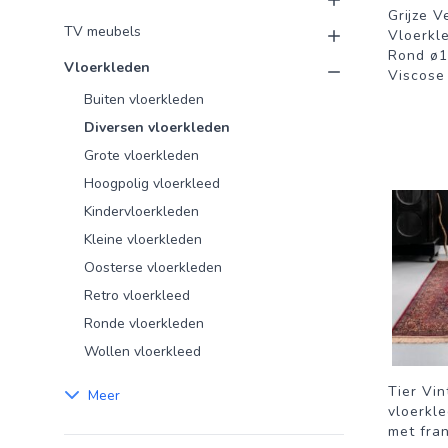
Grijze V
TV meubels
Vloerkl
Rond ø1
Vloerkleden
Viscose
Buiten vloerkleden
Diversen vloerkleden
Grote vloerkleden
Hoogpolig vloerkleed
Kindervloerkleden
Kleine vloerkleden
Oosterse vloerkleden
Retro vloerkleed
Ronde vloerkleden
Wollen vloerkleed
Tier Vin
Meer
vloerkl
met fra