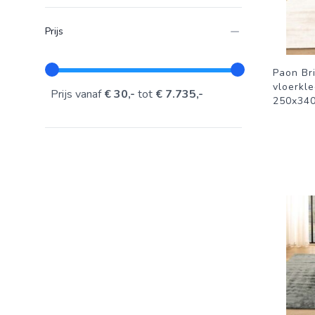
Prijs
Paon Bri
vloerkl
Prijs vanaf
€ 30,-
tot
€ 7.735,-
250x34