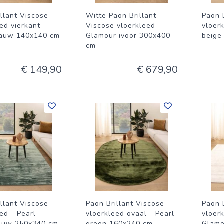
llant Viscose
Witte Paon Brillant
Paon 
ed vierkant -
Viscose vloerkleed -
vloer
lauw 140x140 cm
Glamour ivoor 300x400
beige
cm
€ 149,90
€ 679,90
llant Viscose
Paon Brillant Viscose
Paon 
ed - Pearl
vloerkleed ovaal - Pearl
vloerk
auw 250x340 cm
groen 160x240 cm
Glamo