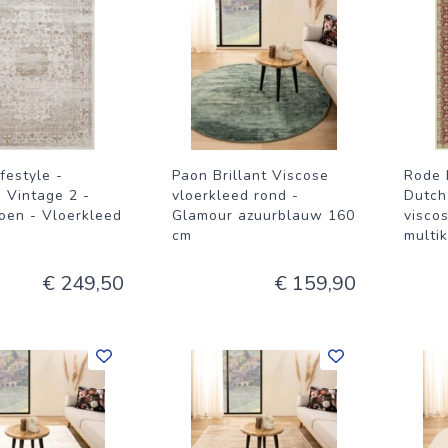
festyle -
Paon Brillant Viscose
Rode 
 Vintage 2 -
vloerkleed rond -
Dutch 
oen - Vloerkleed
Glamour azuurblauw 160
visco
cm
multik
€ 249,50
€ 159,90