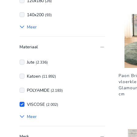
120x180
(26)
140x200
(93)
Meer
Materiaal
Jute
(2.336)
Paon Bri
Katoen
(11.892)
vloerkle
Glamour
POLYAMIDE
(2.183)
cm
VISCOSE
(2.002)
Meer
Merk