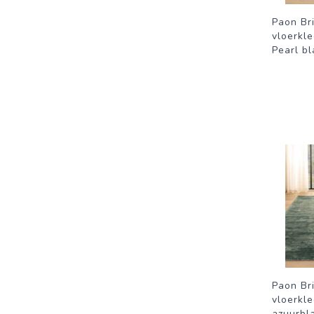
Paon Bri
vloerkle
Pearl b
Paon Bri
vloerkle
azuurbl