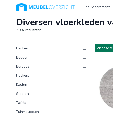
Logo Meubeloverzicht.nl
Ons Assortiment
Diversen vloerkleden 
2.002
resultaten
Product categorieën
Producten
Viscose x
Banken
Bedden
Bureaus
Hockers
Kasten
Stoelen
Tafels
Tuinmeubelen