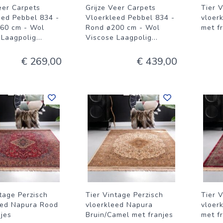
eer Carpets
Grijze Veer Carpets
Tier 
eed Pebbel 834 -
Vloerkleed Pebbel 834 -
vloer
60 cm - Wol
Rond ø200 cm - Wol
met f
 Laagpolig
...
Viscose Laagpolig
...
€ 269,00
€ 439,00
tage Perzisch
Tier Vintage Perzisch
Tier 
eed Napura Rood
vloerkleed Napura
vloer
njes
Bruin/Camel met franjes
met f