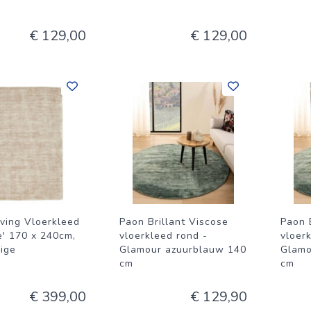
€ 129,00
€ 129,00
ving Vloerkleed
Paon Brillant Viscose
Paon 
e' 170 x 240cm,
vloerkleed rond -
vloer
eige
Glamour azuurblauw 140
Glamo
cm
cm
€ 399,00
€ 129,90