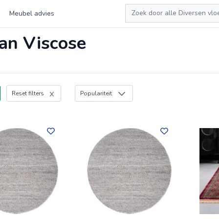
Zoeken
Meubel advies
van Viscose
Reset filters
Populariteit