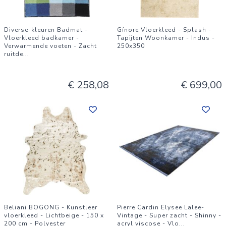
Diverse-kleuren Badmat -
Gínore Vloerkleed - Splash -
Vloerkleed badkamer -
Tapijten Woonkamer - Indus -
Verwarmende voeten - Zacht
250x350
ruitde
...
€ 258,08
€ 699,00
Beliani BOGONG - Kunstleer
Pierre Cardin Elysee Lalee-
vloerkleed - Lichtbeige - 150 x
Vintage - Super zacht - Shinny -
200 cm - Polyester
acryl viscose - Vlo
...