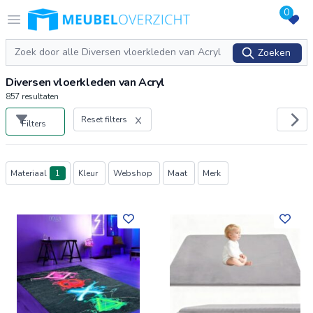
0
Logo Meubeloverzicht.nl
Open menu
Zoeken
Zoeken
Diversen vloerkleden van Acryl
857
resultaten
Reset filters
Filters
Producten
Materiaal
1
Kleur
Webshop
Maat
Merk