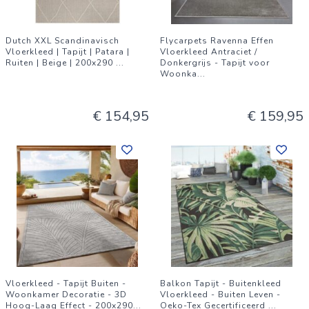
Dutch XXL Scandinavisch
Flycarpets Ravenna Effen
Vloerkleed | Tapijt | Patara |
Vloerkleed Antraciet /
Ruiten | Beige | 200x290
...
Donkergrijs - Tapijt voor
Woonka
...
€ 154,95
€ 159,95
Vloerkleed - Tapijt Buiten -
Balkon Tapijt - Buitenkleed
Woonkamer Decoratie - 3D
Vloerkleed - Buiten Leven -
Hoog-Laag Effect - 200x290
...
Oeko-Tex Gecertificeerd
...