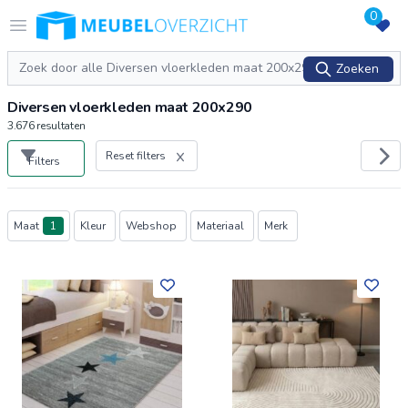
0
Logo Meubeloverzicht.nl
Open menu
Zoeken
Zoeken
Diversen vloerkleden maat 200x290
3.676
resultaten
Reset filters
Filters
Producten
Maat
1
Kleur
Webshop
Materiaal
Merk