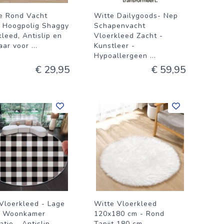
e Rond Vacht
Witte Dailygoods- Nep
t, Hoogpolig Shaggy
Schapenvacht
leed, Antislip en
Vloerkleed Zacht -
aar voor
...
Kunstleer -
Hypoallergeen
...
€ 29,95
€ 59,95
Vloerkleed - Lage
Witte Vloerkleed
- Woonkamer
120x180 cm - Rond
tie - Antislip
Tapijt 180 cm -