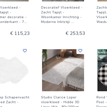
Vloerkleed -
Decoratief Vloerkleed -
Zacht
apijt -
Zacht Tapijt -
Tapij
er decoratie -
Woonkamer Inrichting -
Vloerk
 onderkant - 7
...
Moderne Inktstijl
...
Wasb
€ 115,23
€ 253,53
ep Schapenvacht
Studio Clarice Loper
Rond 
eed Zacht -
vloerkleed - Hidde 3D
Pool 
r -
Lines Wit - 80x200cm
Decora