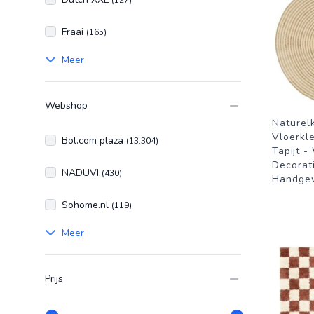
(127)
Fraai
(165)
Meer
Webshop
Naturel
Vloerkl
Bol.com plaza
(13.304)
Tapijt 
Decorat
NADUVI
(430)
Handge
Sohome.nl
(119)
Meer
Prijs