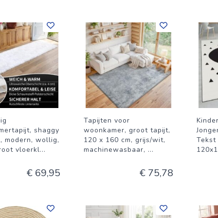
ig
Tapijten voor
Kinde
ertapijt, shaggy
woonkamer, groot tapijt,
Jonge
, modern, wollig,
120 x 160 cm, grijs/wit,
Tekst
root vloerkl
...
machinewasbaar,
...
120x
€ 69,95
€ 75,78