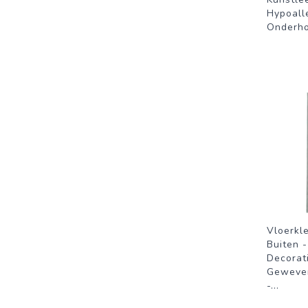
Hypoall
Onderh
Vloerkle
Buiten 
Decorat
Geweve
-
...