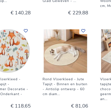
lip
...
Glad Geweven -
...
Woonk
cm, M
€ 140,28
€ 229,88
loerkleed -
Rond Vloerkleed - Jute
Vloer
pijt -
Tapijt - Binnen en buiten
tapijt
er Decoratie -
- Antislip ontwerp - 60
choco
 Onderkant -
cm diam
...
geerm
an
...
€ 118,65
€ 81,06