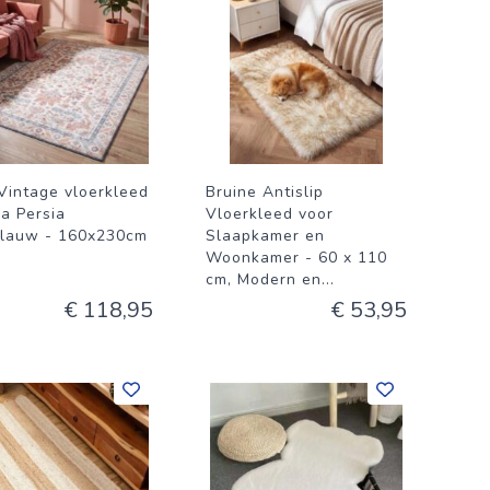
 Vintage vloerkleed
Bruine Antislip
ra Persia
Vloerkleed voor
blauw - 160x230cm
Slaapkamer en
Woonkamer - 60 x 110
cm, Modern en
...
€ 118,95
€ 53,95