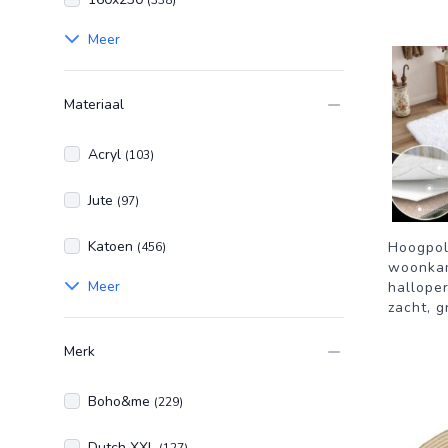
(338)
Meer
Materiaal
Acryl
(103)
Jute
(97)
Katoen
Hoogpol
(456)
woonkam
Meer
halloper
zacht, g
Merk
Boho&me
(229)
Dutch XXL