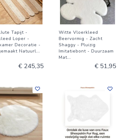
Jute Tapijt -
Witte Vloerkleed
kleed Loper -
Beervormig - Zacht
amer Decoratie -
Shaggy - Pluizig
emaakt Natuurl
...
Imitatiebont - Duurzaam
Mat
...
€ 245,35
€ 51,95