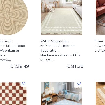
kleurige
Witte Vloerkleed -
Fraai
eed Jute - Rond
Entree mat - Binnen
- Aza
- Woonkamer
decoratie -
Licht
ie -
Machinewasbaar - 60 x
weve
...
90 cm -
...
€ 238,49
€ 81,30