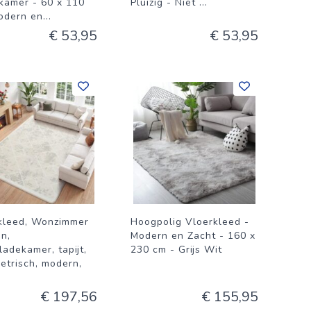
amer - 60 x 110
Pluizig - Niet
...
odern en
...
€ 53,95
€ 53,95
kleed, Wonzimmer
Hoogpolig Vloerkleed -
en,
Modern en Zacht - 160 x
ladekamer, tapijt,
230 cm - Grijs Wit
etrisch, modern,
€ 197,56
€ 155,95