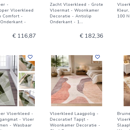
per -
Zacht Vloerkleed - Grote
Vloer
oper Vloerkleed
Vloermat - Woonkamer
Kleur,
n Comfort -
Decoratie - Antislip
100 N
 Onderkant -
Onderkant - 1
...
€ 116,87
€ 182,36
per Vloerkleed -
Vloerkleed Laagpolig -
Bruine
gangmat - Vloer
Decoratief Tapijt -
Vloer
men - Wasbaar
Woonkamer Decoratie -
Slaap