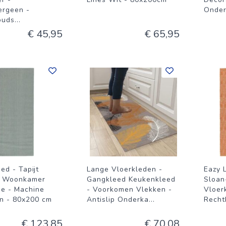
ergeen -
Onder
ouds
...
€ 45,95
€ 65,95
ed - Tapijt
Lange Vloerkleden -
Eazy L
- Woonkamer
Gangkleed Keukenkleed
Sloan
ie - Machine
- Voorkomen Vlekken -
Vloer
n - 80x200 cm
Antislip Onderka
...
Recht
€ 123,85
€ 70,08