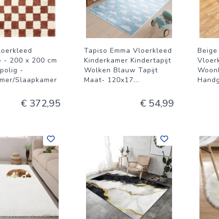
loerkleed
Tapiso Emma Vloerkleed
Beige 
 - 200 x 200 cm
Kinderkamer Kindertapijt
Vloer
polig -
Wolken Blauw Tapijt
Woonk
mer/Slaapkamer
Maat- 120x17
...
Handg
€ 372,95
€ 54,99