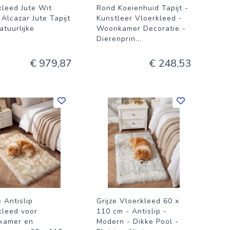
kleed Jute Wit
Rond Koeienhuid Tapijt -
 Alcazar Jute Tapijt
Kunstleer Vloerkleed -
atuurlijke
Woonkamer Decoratie -
Dierenprin
...
€ 979,87
€ 248,53
 Antislip
Grijze Vloerkleed 60 x
kleed voor
110 cm - Antislip -
kamer en
Modern - Dikke Pool -