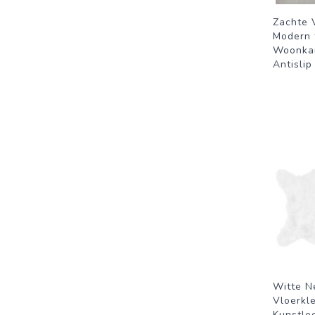
Zachte 
Modern t
Woonkam
Antislip
Witte N
Vloerkl
Kunstlee