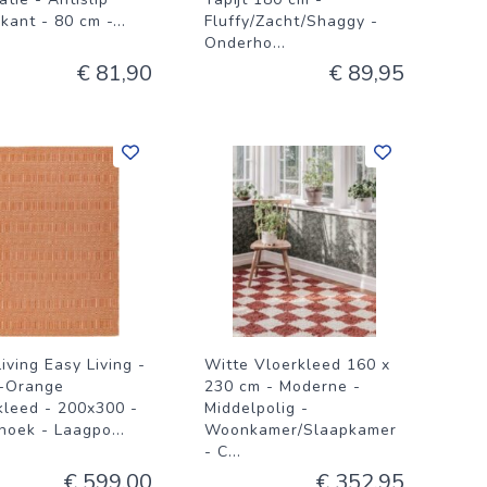
kant - 80 cm -
...
Fluffy/Zacht/Shaggy -
Onderho
...
€ 81,90
€ 89,95
iving Easy Living -
Witte Vloerkleed 160 x
-Orange
230 cm - Moderne -
kleed - 200x300 -
Middelpolig -
hoek - Laagpo
...
Woonkamer/Slaapkamer
- C
...
€ 599,00
€ 352,95