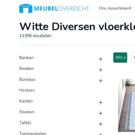
Logo Meubeloverzicht.nl
Ons Assortiment
Witte Diversen vloerk
13.995
resultaten
Product categorieën
Producten
Wit x
Banken
Bedden
Bureaus
Hockers
Kasten
Stoelen
Tafels
Tuinmeubelen