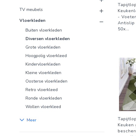
Tapijtlo
TV meubels
Keukenl
- Voete
Vloerkleden
Antislip
50x
...
Buiten vloerkleden
Diversen vloerkleden
Grote vloerkleden
Hoogpolig vloerkleed
Kindervloerkleden
Kleine vloerkleden
Oosterse vloerkleden
Retro vloerkleed
Ronde vloerkleden
Wollen vloerkleed
Tapijtlo
Meer
Keuken 
bescher