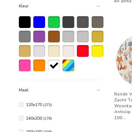
en antis
Kleur
Zwart
Blauw
Groen
Donkergrijs
Antraciet grijs
taupe
Grijs
Paars
Bruin
Zilver
Licht grijs
Goud
Goudkleurig
Creme wit
Beige
Naturelkleur
Rood
Geel
Roze
Oranje
Wit
Diverse kleuren
Maat
Ronde V
Zacht Ta
120x170
(273)
Woonkam
Antislip
100
...
140x200
(176)
160x230