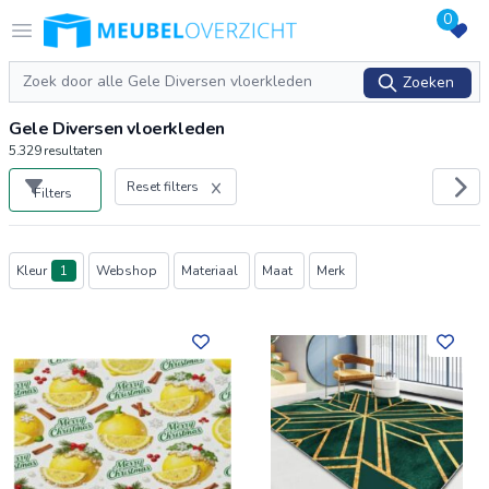
0
Logo Meubeloverzicht.nl
Open menu
Zoeken
Zoeken
Gele Diversen vloerkleden
5.329
resultaten
Reset filters
Filters
Producten
Kleur
1
Webshop
Materiaal
Maat
Merk