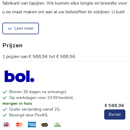
fabrikant van tapijten. We kunnen elke lengte en breedte voor
u op maat maken om aan al uw behoeften te voldoen. U kunt
zonder aarzelen contact met ons opnemen via e-mail!Onze
Lees meer
winkel heeft ook veel verschillende soorten tapijten. Je kunt je
favoriete tapijt kiezen en combineren. Zo wordt je huis zeker
Prijzen
perfect ingericht.We zijn trots op onze tapijten van
topkwaliteit en zorgen ervoor dat tijdens het hele ontwerp-
1
prijzen van
€ 588,96
tot
€ 588,96
en fabricageproces de kwaliteit en duurzaamheid van je
nieuwe tapijt de hoogste prioriteit krijgen, zodat je een tapijt
krijgt dat jarenlang zacht aanvoelt. We zijn er zo zeker van dat
u van onze tapijten zult houden, dat we een snel en eenvoudig
Binnen 30 dagen na ontvangst
Op werkdagen voor 23:59 besteld,
retourbeleid van 30 dagen bieden.
morgen in huis
€ 588,96
Gratis verzending vanaf 25,-
Bestel
Bezorgd door PostNL