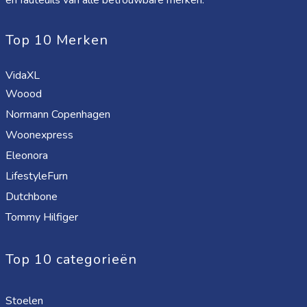
en fauteuils van alle betrouwbare merken.
Top 10 Merken
VidaXL
Woood
Normann Copenhagen
Woonexpress
Eleonora
LifestyleFurn
Dutchbone
Tommy Hilfiger
Top 10 categorieën
Stoelen