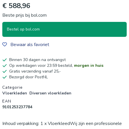
€ 588,96
Beste prijs bij bol.com
Bestel op bol.com
Bewaar als favoriet
Binnen 30 dagen na ontvangst
Op werkdagen voor 23:59 besteld,
morgen in huis
Gratis verzending vanaf 25,-
Bezorgd door PostNL
Productgegevens
Categorie
Vloerkleden
Diversen vloerkleden
EAN
9101253237784
Inhoud verpakking: 1 x VloerkleedWij zijn een professionele