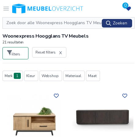
0
Logo Meubeloverzicht.nl
Open menu
Zoeken
Zoeken
Woonexpress Hoogglans TV Meubels
21
resultaten
Reset filters
Filters
Producten
Merk
1
Kleur
Webshop
Materiaal
Maat