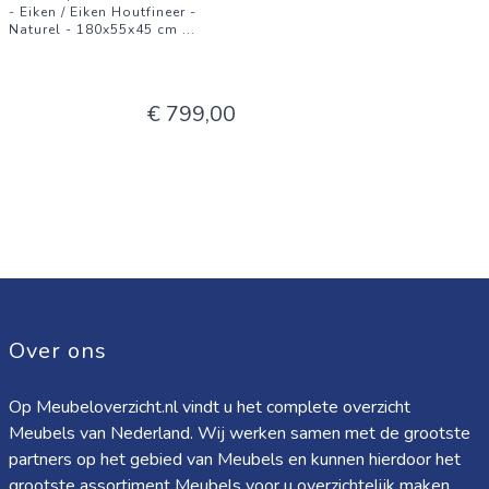
- Eiken / Eiken Houtfineer -
Naturel - 180x55x45 cm
...
€ 799,00
Over ons
Op Meubeloverzicht.nl vindt u het complete overzicht
Meubels van Nederland. Wij werken samen met de grootste
partners op het gebied van Meubels en kunnen hierdoor het
grootste assortiment Meubels voor u overzichtelijk maken.