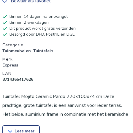
Bewaar als favoriet
Binnen 14 dagen na ontvangst
Binnen 2 werkdagen
Dit product wordt gratis verzonden
Bezorgd door DPD, PostNL en DGL
Productgegevens
Categorie
Tuinmeubelen
Tuintafels
Merk
Express
EAN
8714365417626
Tuintafel Mojito Ceramic Pardo 220x100x74 cm Deze
prachtige, grote tuintafel is een aanwinst voor ieder terras.
Het beige, aluminium frame in combinatie met het keramische
tafelblad geeft de tafel een designvolle uitstraling. De tafel is
Lees meer
perfect te c...