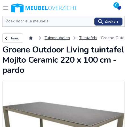
0
Logo Meubeloverzicht.nl
Open menu
Zoeken
Zoeken
Terug naar overzicht
Tuinmeubelen
Tuintafels
Groene Outd
Terug
oor Living tui
Groene Outdoor Living tuintafel
ntafel Mojito
Ceramic 220
Mojito Ceramic 220 x 100 cm -
x 100 cm - p
ardo
pardo