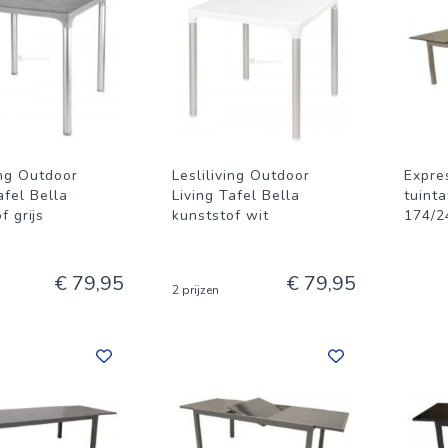
ing Outdoor
Lesliliving Outdoor
Expre
afel Bella
Living Tafel Bella
tuint
f grijs
kunststof wit
174/24
€ 79,95
€ 79,95
2 prijzen