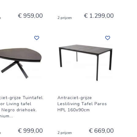
€ 959,00
€ 1.299,00
n
2 prijzen
iet-grijze Tuintafel
Antraciet-grijze
or Living tafel
Lesliliving Tafel Paros
o Negro driehoek.
HPL 160x90cm
nium
...
€ 999,00
€ 669,00
n
2 prijzen