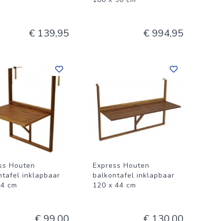
€ 139,95
€ 994,95
ss Houten
Express Houten
ntafel inklapbaar
balkontafel inklapbaar
64 cm
120 x 44 cm
€ 99,00
€ 130,00