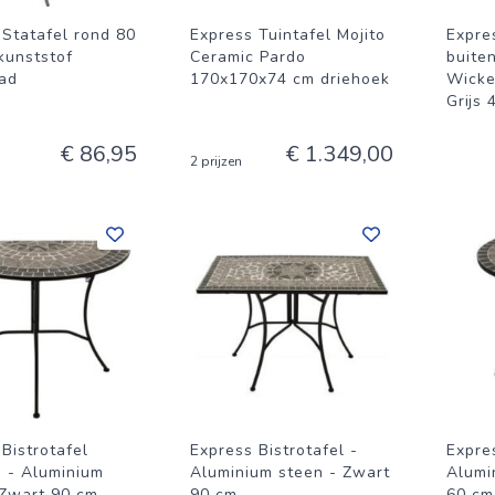
 Statafel rond 80
Express Tuintafel Mojito
Expres
kunststof
Ceramic Pardo
buite
ad
170x170x74 cm driehoek
Wicke
Grijs 
€ 86,95
€ 1.349,00
2 prijzen
Bistrotafel
Express Bistrotafel -
Expres
d - Aluminium
Aluminium steen - Zwart
Alumi
 Zwart 90 cm
90 cm
60 cm