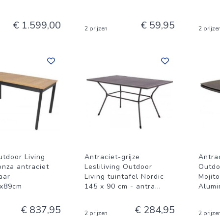
€ 1.599,00
€ 59,95
2 prijzen
2 prijze
utdoor Living
Antraciet-grijze
Antrac
onza antraciet
Lesliliving Outdoor
Outdo
aar
Living tuintafel Nordic
Mojit
0x89cm
145 x 90 cm - antra
...
Alumi
€ 837,95
€ 284,95
2 prijzen
2 prijze