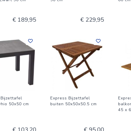
€ 189,95
€ 229,95
Bijzettafel
Express Bijzettafel
Expre
Ohio 50x50 cm
buiten 50x50x50.5 cm
balko
45 x 
€ 103,20
€ 95,00