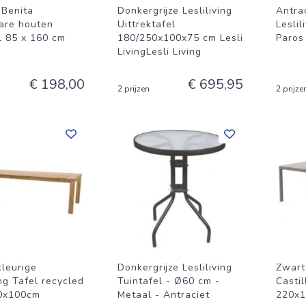
 Benita
Donkergrijze Lesliliving
Antrac
are houten
Uittrektafel
Leslil
l 85 x 160 cm
180/250x100x75 cm Lesli
Paros
LivingLesli Living
€ 198,00
€ 695,95
2 prijzen
2 prijze
kleurige
Donkergrijze Lesliliving
Zwart
ing Tafel recycled
Tuintafel - Ø60 cm -
Castil
0x100cm
Metaal - Antraciet
220x1