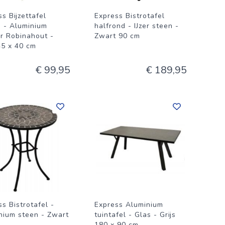
s Bijzettafel
Express Bistrotafel
n - Aluminium
halfrond - IJzer steen -
r Robinahout -
Zwart 90 cm
45 x 40 cm
€ 99,95
€ 189,95
s Bistrotafel -
Express Aluminium
nium steen - Zwart
tuintafel - Glas - Grijs
180 x 90 cm