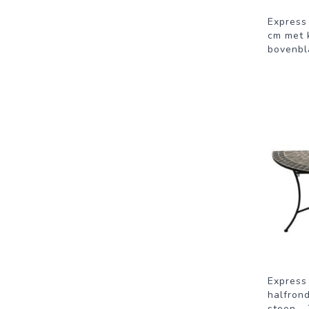
Express
cm met 
bovenbl
Express 
halfron
steen -