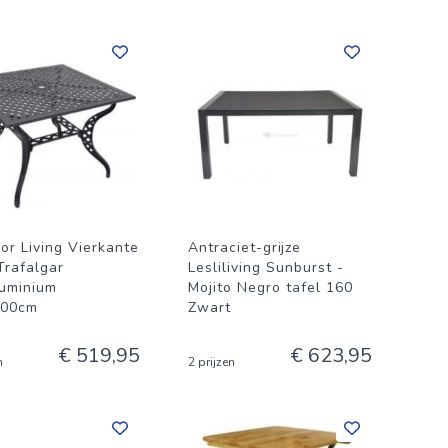
or Living Vierkante
Antraciet-grijze
Trafalgar
Lesliliving Sunburst -
luminium
Mojito Negro tafel 160
100cm
Zwart
€ 519,95
€ 623,95
n
2 prijzen