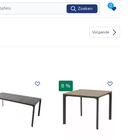
0
Zoeken
Volgende
8 %