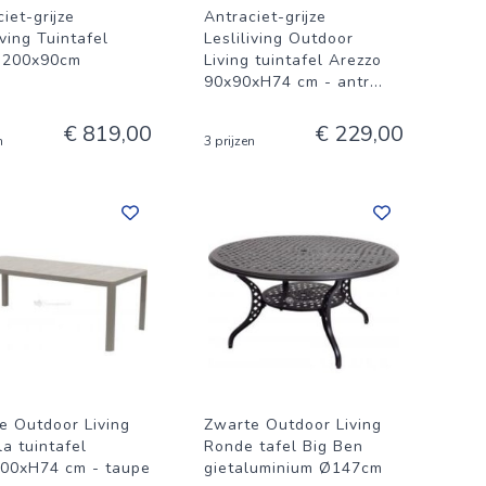
iet-grijze
Antraciet-grijze
iving Tuintafel
Lesliliving Outdoor
 200x90cm
Living tuintafel Arezzo
90x90xH74 cm - antr
...
€ 819,00
€ 229,00
n
3 prijzen
e Outdoor Living
Zwarte Outdoor Living
la tuintafel
Ronde tafel Big Ben
00xH74 cm - taupe
gietaluminium Ø147cm