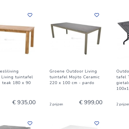
esliliving
Groene Outdoor Living
Outdo
Living tuintafel
tuintafel Mojito Ceramic
tafel 
d teak 180 x 90
220 x 100 cm - pardo
gieta
100x
€ 935,00
€ 999,00
2 prijzen
2 prijze