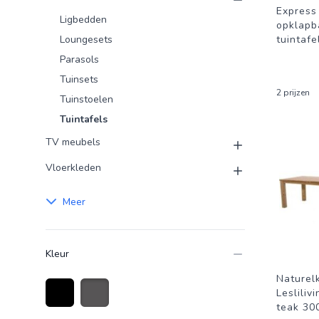
Express
Ligbedden
opklapb
Loungesets
tuintafe
Parasols
Tuinsets
2 prijzen
Tuinstoelen
Tuintafels
TV meubels
Vloerkleden
Meer
Kleur
Naturel
Lesliliv
teak 30
Zwart
Antraciet grijs