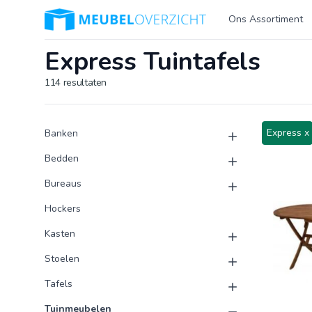
Logo Meubeloverzicht.nl
Ons Assortiment
Express Tuintafels
114
resultaten
Product categorieën
Producten
Express x
Banken
Bedden
Bureaus
Hockers
Kasten
Stoelen
Tafels
Tuinmeubelen