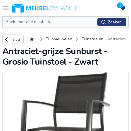
0
Logo Meubeloverzicht.nl
Open menu
Zoeken
Zoeken
Terug naar overzicht
Tuinmeubelen
Tuinstoelen
Antraciet-
Terug
grijze Sunb
Antraciet-grijze Sunburst -
urst - Grosi
o Tuinstoel
Grosio Tuinstoel - Zwart
- Zwart