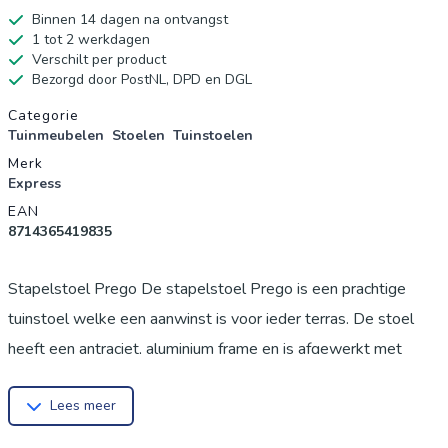
Binnen 14 dagen na ontvangst
1 tot 2 werkdagen
Verschilt per product
Bezorgd door PostNL, DPD en DGL
Productgegevens
Categorie
Tuinmeubelen
Stoelen
Tuinstoelen
Merk
Express
EAN
8714365419835
Stapelstoel Prego De stapelstoel Prego is een prachtige
tuinstoel welke een aanwinst is voor ieder terras. De stoel
heeft een antraciet, aluminium frame en is afgewerkt met
textileen. Textileen heeft een ventilerende werking en heeft
Lees meer
een prettig zitc...