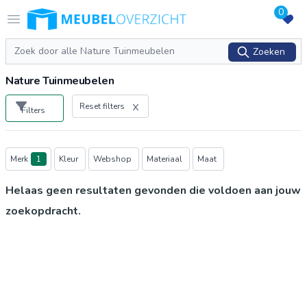
0
Logo Meubeloverzicht.nl
Open menu
Zoeken
Zoeken
Nature Tuinmeubelen
Reset filters
Filters
Producten
Merk
1
Kleur
Webshop
Materiaal
Maat
Helaas geen resultaten gevonden die voldoen aan jouw
zoekopdracht.