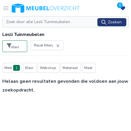
0
Logo Meubeloverzicht.nl
Open menu
Zoeken
Zoeken
Lesli Tuinmeubelen
Reset filters
Filters
Producten
Merk
1
Kleur
Webshop
Materiaal
Maat
Helaas geen resultaten gevonden die voldoen aan jouw
zoekopdracht.