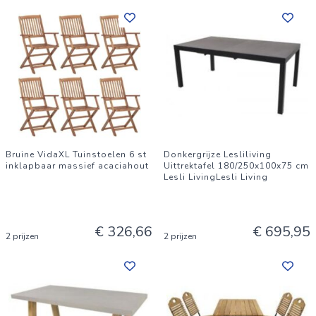
Bruine VidaXL Tuinstoelen 6 st
Donkergrijze Lesliliving
inklapbaar massief acaciahout
Uittrektafel 180/250x100x75 cm
Lesli LivingLesli Living
€ 326,66
€ 695,95
2 prijzen
2 prijzen