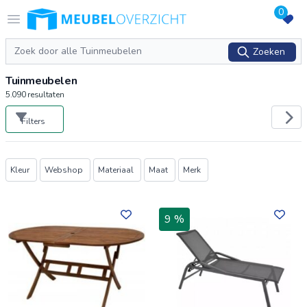
0
Logo Meubeloverzicht.nl
Open menu
Zoeken
Zoeken
Tuinmeubelen
5.090
resultaten
Filters
Producten
Kleur
Webshop
Materiaal
Maat
Merk
9 %