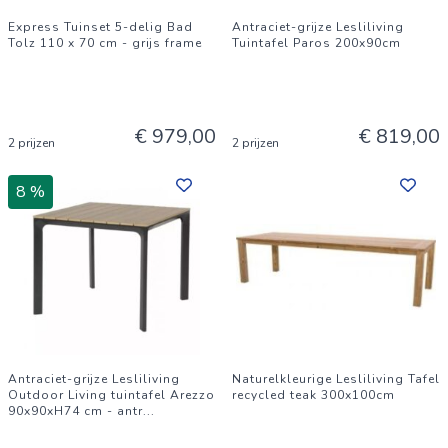
Express Tuinset 5-delig Bad
Antraciet-grijze Lesliliving
Tolz 110 x 70 cm - grijs frame
Tuintafel Paros 200x90cm
€ 979,00
€ 819,00
2 prijzen
2 prijzen
8 %
Antraciet-grijze Lesliliving
Naturelkleurige Lesliliving Tafel
Outdoor Living tuintafel Arezzo
recycled teak 300x100cm
90x90xH74 cm - antr
...