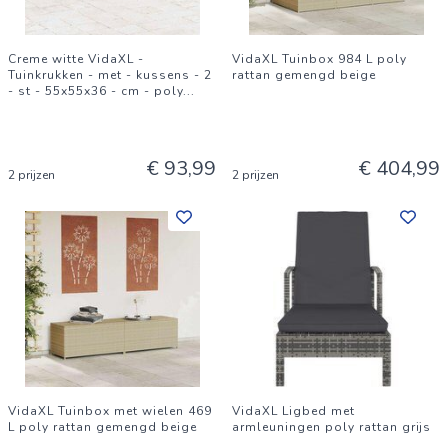
Creme witte VidaXL -
VidaXL Tuinbox 984 L poly
Tuinkrukken - met - kussens - 2
rattan gemengd beige
- st - 55x55x36 - cm - poly
...
€ 93,99
€ 404,99
2 prijzen
2 prijzen
VidaXL Tuinbox met wielen 469
VidaXL Ligbed met
L poly rattan gemengd beige
armleuningen poly rattan grijs