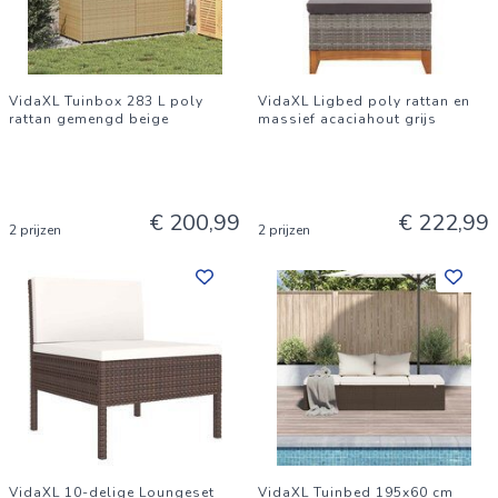
VidaXL Tuinbox 283 L poly
VidaXL Ligbed poly rattan en
rattan gemengd beige
massief acaciahout grijs
€ 200,99
€ 222,99
2 prijzen
2 prijzen
VidaXL 10-delige Loungeset
VidaXL Tuinbed 195x60 cm