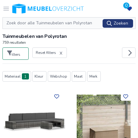
0
Logo Meubeloverzicht.nl
Open menu
Zoeken
Zoeken
Tuinmeubelen van Polyrotan
759
resultaten
Reset filters
Filters
Producten
Materiaal
1
Kleur
Webshop
Maat
Merk