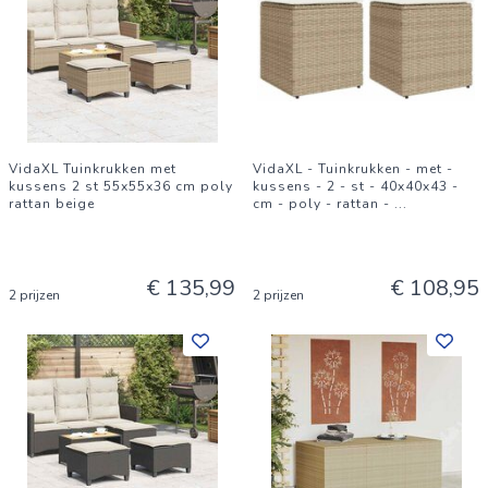
VidaXL Tuinkrukken met
VidaXL - Tuinkrukken - met -
kussens 2 st 55x55x36 cm poly
kussens - 2 - st - 40x40x43 -
rattan beige
cm - poly - rattan -
...
€ 135,99
€ 108,95
2 prijzen
2 prijzen