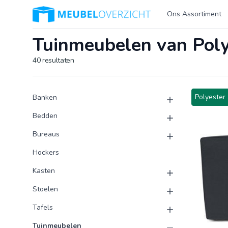
Logo Meubeloverzicht.nl
Ons Assortiment
Tuinmeubelen van Poly
40
resultaten
Product categorieën
Producten
Polyester 
Banken
Bedden
Bureaus
Hockers
Kasten
Stoelen
Tafels
Tuinmeubelen