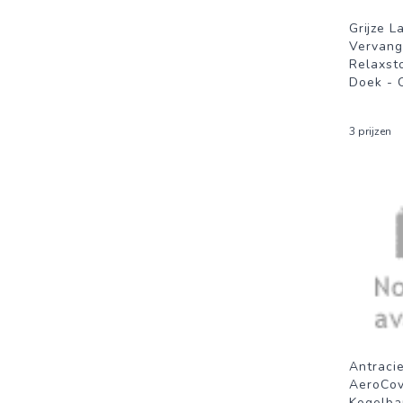
Grijze L
Vervang
Relaxsto
Doek - 
3 prijzen
Antracie
AeroCov
Kogelba