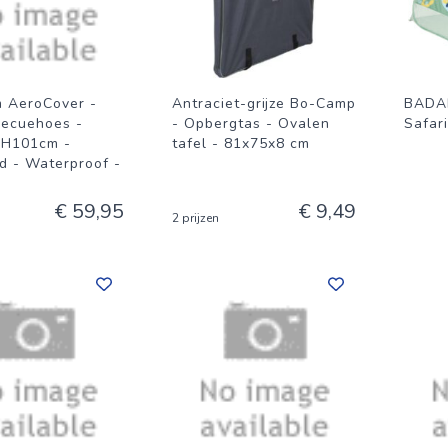
m AeroCover -
Antraciet-grijze Bo-Camp
BADAB
ecuehoes -
- Opbergtas - Ovalen
Safari
xH101cm -
tafel - 81x75x8 cm
 - Waterproof -
€ 59,95
€ 9,49
2 prijzen