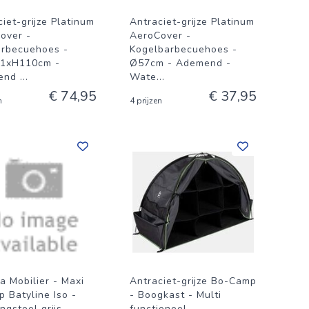
iet-grijze Platinum
Antraciet-grijze Platinum
over -
AeroCover -
rbecuehoes -
Kogelbarbecuehoes -
1xH110cm -
Ø57cm - Ademend -
end
...
Wate
...
€ 74,95
€ 37,95
n
4 prijzen
a Mobilier - Maxi
Antraciet-grijze Bo-Camp
p Batyline Iso -
- Boogkast - Multi
ngstoel grijs
functioneel -