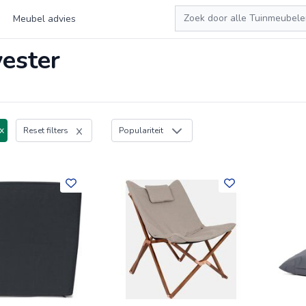
Zoeken
Meubel advies
ester
x
Reset filters
Populariteit