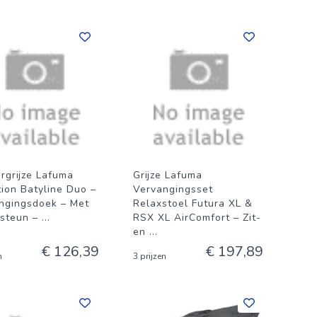
rgrijze Lafuma
Grijze Lafuma
tion Batyline Duo –
Vervangingsset
ngingsdoek – Met
Relaxstoel Futura XL &
steun –
...
RSX XL AirComfort – Zit-
en
...
€ 126,39
€ 197,89
n
3 prijzen