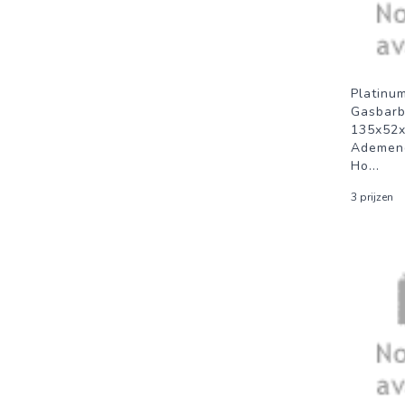
Platinu
Gasbarb
135x52
Ademend
Ho
...
3 prijzen