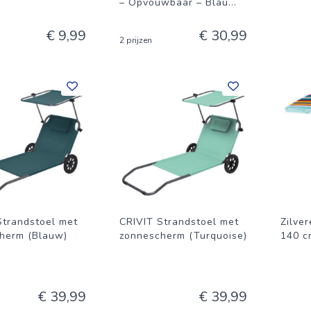
– Opvouwbaar – Blau
...
€ 9,99
€ 30,99
2 prijzen
Strandstoel met
CRIVIT Strandstoel met
Zilve
herm (Blauw)
zonnescherm (Turquoise)
140 c
€ 39,99
€ 39,99