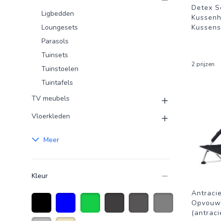
Detex S
Ligbedden
Kussen
Loungesets
Kussens
Parasols
Tuinsets
2 prijzen
Tuinstoelen
Tuintafels
TV meubels
Vloerkleden
Meer
Kleur
Antracie
Opvouwb
(antraci
Zwart
Blauw
Groen
Donkergrijs
Antraciet grijs
Grijs