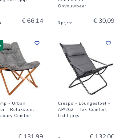
Opvouwbaar
€ 66,14
€ 30,09
n
3 prijzen
%
mp - Urban
Crespo - Loungestoel -
or - Relaxstoel -
AP/262 - Tex-Comfort -
sbury Comfort -
Licht grijs
€ 131,99
€ 132,00