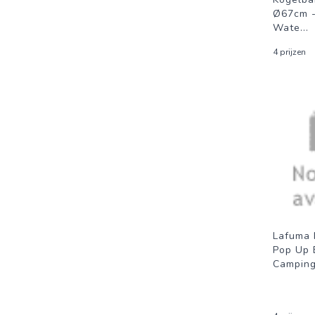
Ø67cm 
Wate
...
4 prijzen
Lafuma 
Pop Up B
Campings