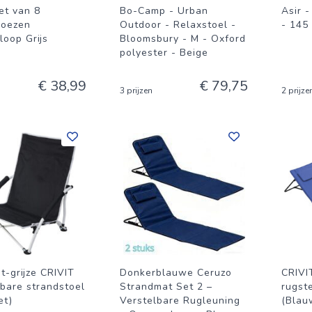
et van 8
Bo-Camp - Urban
Asir -
hoezen
Outdoor - Relaxstoel -
- 145
loop Grijs
Bloomsbury - M - Oxford
polyester - Beige
€ 38,99
€ 79,75
3 prijzen
2 prijze
t-grijze CRIVIT
Donkerblauwe Ceruzo
CRIVI
are strandstoel
Strandmat Set 2 –
rugst
et)
Verstelbare Rugleuning
(Blau