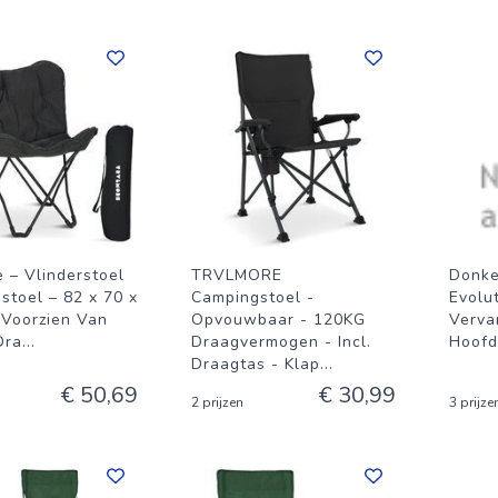
 – Vlinderstoel
TRVLMORE
Donke
stoel – 82 x 70 x
Campingstoel -
Evolu
 Voorzien Van
Opvouwbaar - 120KG
Verva
Dra
...
Draagvermogen - Incl.
Hoofd
Draagtas - Klap
...
€ 50,69
€ 30,99
2 prijzen
3 prijze