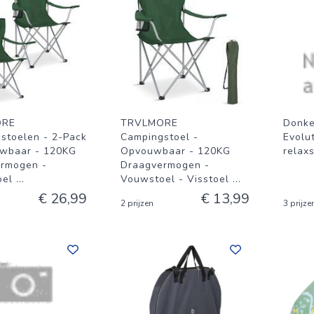
ORE
TRVLMORE
Donke
stoelen - 2-Pack
Campingstoel -
Evolu
wbaar - 120KG
Opvouwbaar - 120KG
relaxs
rmogen -
Draagvermogen -
oel
...
Vouwstoel - Visstoel
...
€ 26,99
€ 13,99
2 prijzen
3 prijze