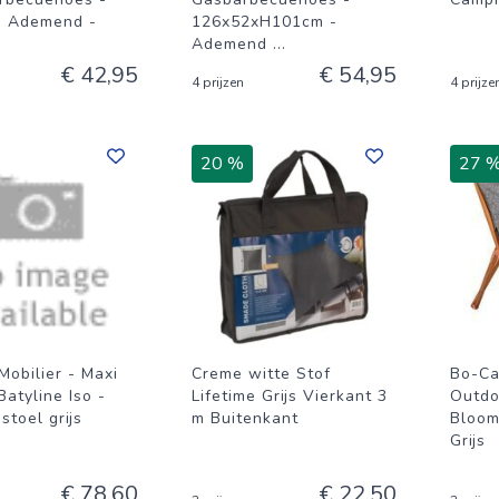
- Ademend -
126x52xH101cm -
Ademend
...
€ 42,95
€ 54,95
4 prijzen
4 prijze
20 %
27 
Mobilier - Maxi
Creme witte Stof
Bo-Ca
atyline Iso -
Lifetime Grijs Vierkant 3
Outdo
toel grijs
m Buitenkant
Bloom
Grijs
€ 78,60
€ 22,50