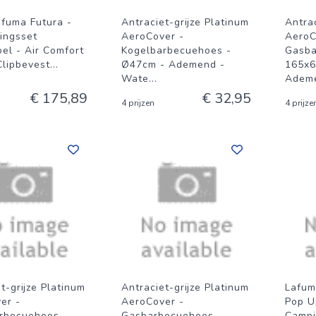
afuma Futura -
Antraciet-grijze Platinum
Antrac
ingsset
AeroCover -
AeroC
el - Air Comfort
Kogelbarbecuehoes -
Gasba
Clipbevest
...
Ø47cm - Ademend -
165x6
Wate
...
Adem
€ 175,89
€ 32,95
4 prijzen
4 prijze
t-grijze Platinum
Antraciet-grijze Platinum
Lafum
er -
AeroCover -
Pop U
rbecuehoes -
Gasbarbecuehoes -
Campi