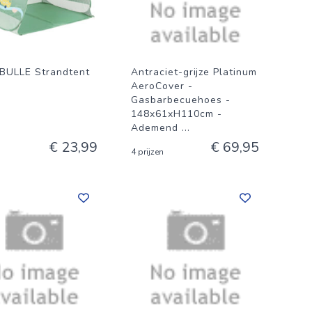
ULLE Strandtent
Antraciet-grijze Platinum
AeroCover -
Gasbarbecuehoes -
148x61xH110cm -
Ademend
...
€ 23,99
€ 69,95
4 prijzen