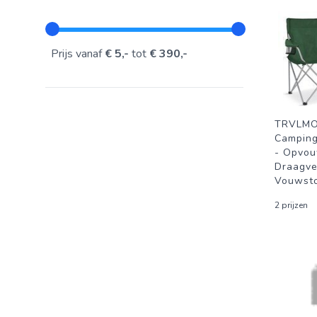
Prijs vanaf
€ 5,-
tot
€ 390,-
TRVLM
Camping
- Opvou
Draagve
Vouwst
2 prijzen