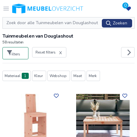
0
Logo Meubeloverzicht.nl
Open menu
Zoeken
Zoeken
Tuinmeubelen van Douglashout
58
resultaten
Reset filters
Filters
Producten
Materiaal
1
Kleur
Webshop
Maat
Merk