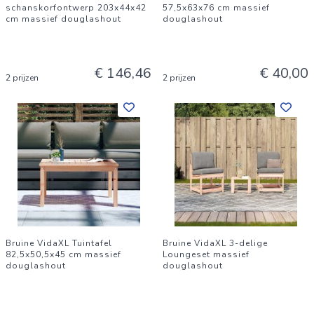
schanskorfontwerp 203x44x42
57,5x63x76 cm massief
cm massief douglashout
douglashout
€ 146,46
€ 40,00
2 prijzen
2 prijzen
Bruine VidaXL Tuintafel
Bruine VidaXL 3-delige
82,5x50,5x45 cm massief
Loungeset massief
douglashout
douglashout