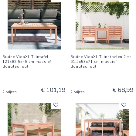
Bruine VidaXL Tuintafel
Bruine VidaXL Tuinstoelen 2 st
121x82,5x45 cm massief
61,5x53x71 cm massief
douglashout
douglashout
€ 101,19
€ 68,99
2 prijzen
2 prijzen