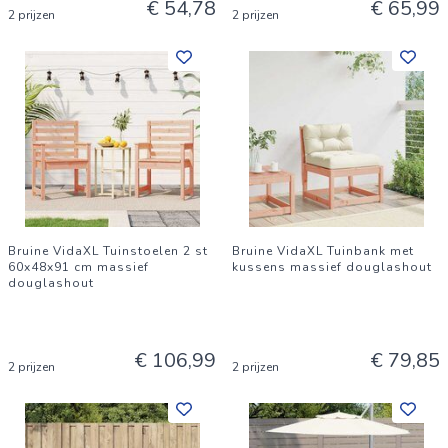
€ 54,78
€ 65,99
2 prijzen
2 prijzen
Bruine VidaXL Tuinstoelen 2 st
Bruine VidaXL Tuinbank met
60x48x91 cm massief
kussens massief douglashout
douglashout
€ 106,99
€ 79,85
2 prijzen
2 prijzen