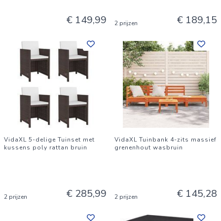
€ 149,99
€ 189,15
2 prijzen
VidaXL 5-delige Tuinset met
VidaXL Tuinbank 4-zits massief
kussens poly rattan bruin
grenenhout wasbruin
€ 285,99
€ 145,28
2 prijzen
2 prijzen