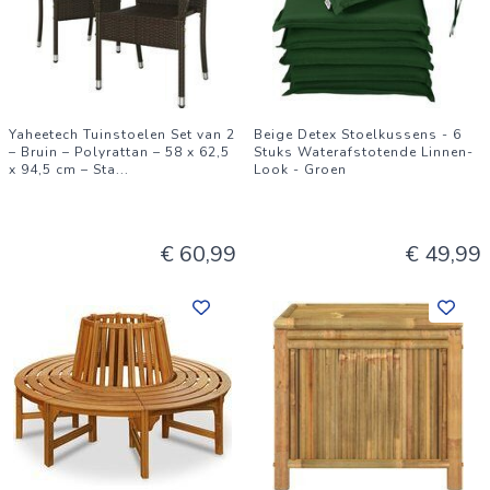
Yaheetech Tuinstoelen Set van 2
Beige Detex Stoelkussens - 6
– Bruin – Polyrattan – 58 x 62,5
Stuks Waterafstotende Linnen-
x 94,5 cm – Sta
...
Look - Groen
€ 60,99
€ 49,99