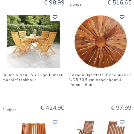
€ 98,99
€ 516,65
2 prijzen
Bruine VidaXL 5-delige Tuinset
Casaria Bijzettafel Rond \u2013
massief teakhout
\xD8 70,5 cm Acaciahout 4
Poten - Bruin
€ 424,90
€ 97,99
2 prijzen