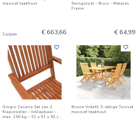
massief teakhout
Swingstoel - Bruin - Metalen
Frame
€ 663,66
€ 64,99
2 prijzen
Giogio Casaria Set van 2
Bruine VidaXL 5-delige Tuinset
Klapstoelen – Inklapbaar –
massief teakhout
max. 100 kg – 51 x 51 x 92 c
...