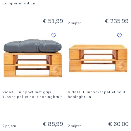
Compartiment En
...
€ 51,99
€ 235,99
2 prijzen
VidaXL Tuinpoef met grijs
VidaXL Tuinhocker pallet hout
kussen pallet hout honingbruin
honingbruin
€ 88,99
€ 60,00
2 prijzen
2 prijzen