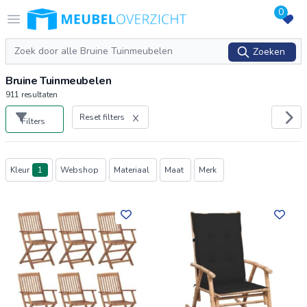
0
Logo Meubeloverzicht.nl
Open menu
Zoeken
Zoeken
Bruine Tuinmeubelen
911
resultaten
Reset filters
Filters
Producten
Kleur
1
Webshop
Materiaal
Maat
Merk