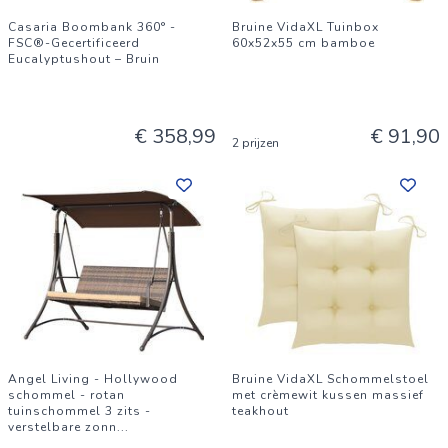
Casaria Boombank 360° -
Bruine VidaXL Tuinbox
FSC®-Gecertificeerd
60x52x55 cm bamboe
Eucalyptushout – Bruin
€ 358,99
€ 91,90
2 prijzen
Angel Living - Hollywood
Bruine VidaXL Schommelstoel
schommel - rotan
met crèmewit kussen massief
tuinschommel 3 zits -
teakhout
verstelbare zonn
...