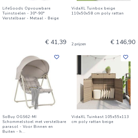
LifeGoods Opvouwbare
VidaXL Tuinbox beige
Tuinstoelen - 30°-90°
110x50x58 cm poly rattan
Verstelbaar - Metaal - Beige
€ 41,39
€ 146,90
2 prijzen
SoBuy OGS62-MI
VidaXL Tuinkast 105x55x113
Schommelstoel met verstelbare
cm poly rattan beige
parasol - Voor Binnen en
Buiten - h
...