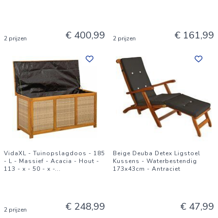
€ 400,99
€ 161,99
2 prijzen
2 prijzen
VidaXL - Tuinopslagdoos - 185
Beige Deuba Detex Ligstoel
- L - Massief - Acacia - Hout -
Kussens - Waterbestendig
113 - x - 50 - x -
...
173x43cm - Antraciet
€ 248,99
€ 47,99
2 prijzen