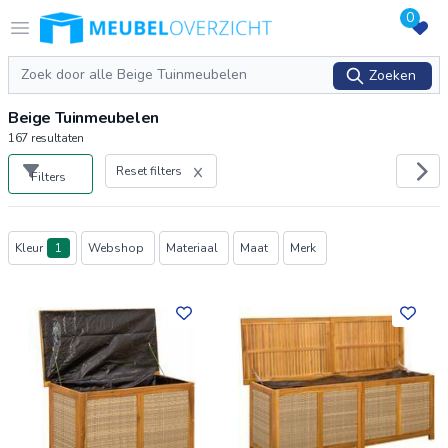
0
Logo Meubeloverzicht.nl
Open menu
Zoeken
Zoeken
Beige Tuinmeubelen
167
resultaten
Reset filters
Filters
Producten
Kleur
1
Webshop
Materiaal
Maat
Merk