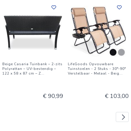
Beige Casaria Tuinbank – 2-zits
LifeGoods Opvouwbare
Polyrattan – UV-bestendig –
Tuinstoelen - 2 Stuks - 30°-90°
122 x 58 x 87 cm – Z
...
Verstelbaar - Metaal - Beig
...
€ 90,99
€ 103,00