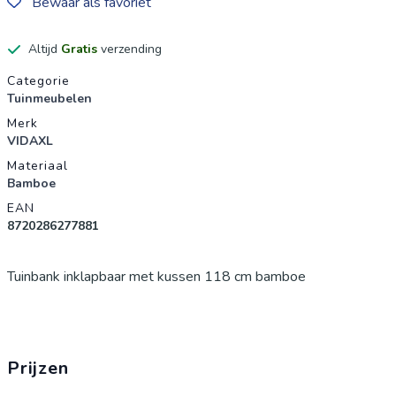
Bewaar als favoriet
Altijd
Gratis
verzending
Productgegevens
Categorie
Tuinmeubelen
Merk
VIDAXL
Materiaal
Bamboe
EAN
8720286277881
Tuinbank inklapbaar met kussen 118 cm bamboe
Prijzen