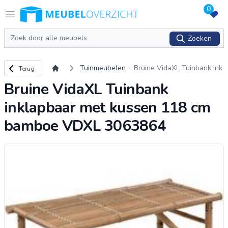
0
Logo Meubeloverzicht.nl
Open menu
Zoeken
Zoeken
Terug naar overzicht
Tuinmeubelen
Bruine VidaXL Tuinbank ink
Terug
lapbaar met kussen 118 cm
Bruine VidaXL Tuinbank
bamboe VDXL 3063864
inklapbaar met kussen 118 cm
bamboe VDXL 3063864