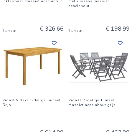
inklapbaar massief acaciahout
met kussens massief
acaciahout
€ 326,66
€ 198,99
2 prijzen
2 prijzen
Vidaxl Vidaxl 5-delige Tuinset
VidaXL 7-delige Tuinset
Grijs
massief acaciahout grijs