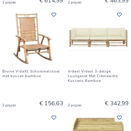
€ 614,99
€ 463,99
2 prijzen
2 prijzen
Bruine VidaXL Schommelstoel
Vidaxl Vidaxl 3-delige
met kussen bamboe
Loungeset Met Crèmewitte
Kussens Bamboe
€ 156,63
€ 342,99
2 prijzen
2 prijzen