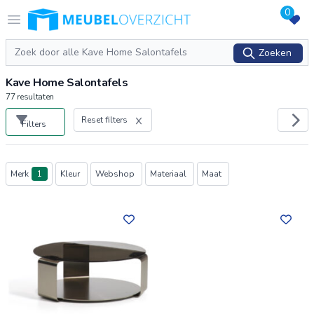
0
Logo Meubeloverzicht.nl
Open menu
Zoeken
Zoeken
Kave Home Salontafels
77
resultaten
Reset filters
Filters
Producten
Merk
1
Kleur
Webshop
Materiaal
Maat