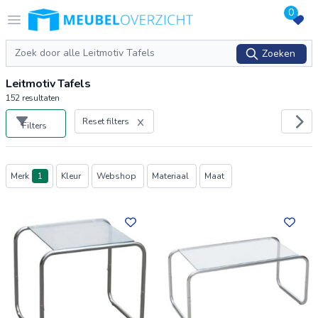
0
Logo Meubeloverzicht.nl
Open menu
Zoeken
Zoeken
Leitmotiv Tafels
152
resultaten
Reset filters
Filters
Producten
Merk
1
Kleur
Webshop
Materiaal
Maat