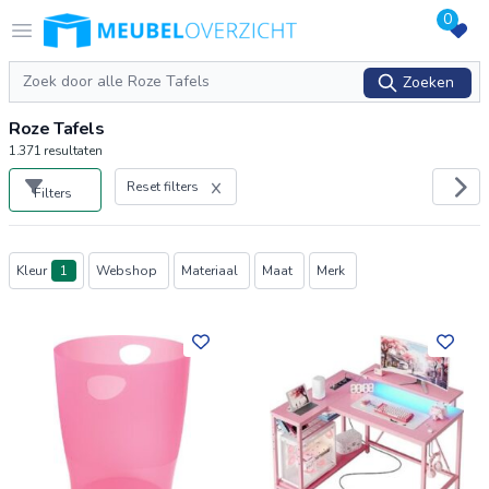
0
Logo Meubeloverzicht.nl
Open menu
Zoeken
Zoeken
Roze Tafels
1.371
resultaten
Reset filters
Filters
Producten
Kleur
1
Webshop
Materiaal
Maat
Merk