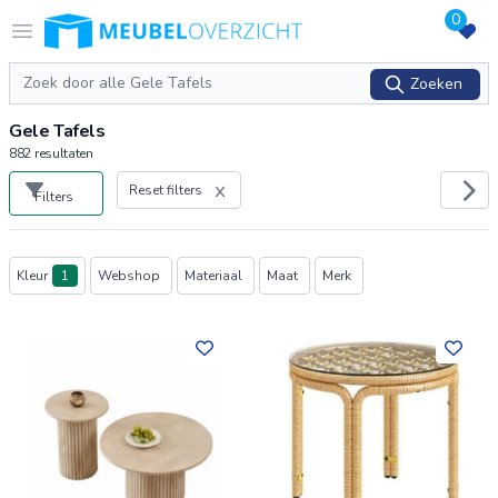
0
Logo Meubeloverzicht.nl
Open menu
Zoeken
Zoeken
Gele Tafels
882
resultaten
Reset filters
Filters
Producten
Kleur
1
Webshop
Materiaal
Maat
Merk