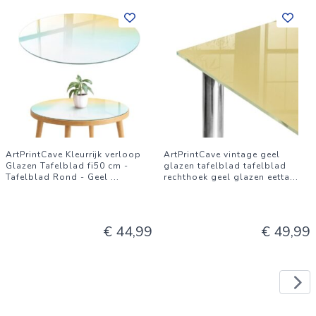
ArtPrintCave Kleurrijk verloop
ArtPrintCave vintage geel
Glazen Tafelblad fi50 cm -
glazen tafelblad tafelblad
Tafelblad Rond - Geel
...
rechthoek geel glazen eetta
...
€ 44,99
€ 49,99