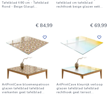
Tafelblad fi90 cm - Tafelblad
tafelblad cm tafelblad
Rond - Beige Glaspl
...
rechthoek beige glazen eett
...
€ 84,99
€ 69,99
ArtPrintCave bloemenpatroon
ArtPrintCave kleurrijk verloop
glazen tafelblad tafelblad
glazen tafelblad tafelblad
vierkanten geel tafelblad
...
rechthoek geel terrast
...