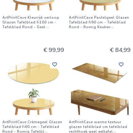
ArtPrintCave Kleurrijk verloop
ArtPrintCave Pastelgeel Glazen
Glazen Tafelblad fi100 cm -
Tafelblad fi90 cm - Tafelblad
Tafelblad Rond - Geel
...
Rond - Romig Keuken
...
€ 99,99
€ 84,99
ArtPrintCave Crèmegeel Glazen
ArtPrintCave warme textuur
Tafelblad fi60 cm - Tafelblad
glazen tafelblad cm tafelblad
Rond - Romig Tafelbl
...
rechthoek geel eettafel
...