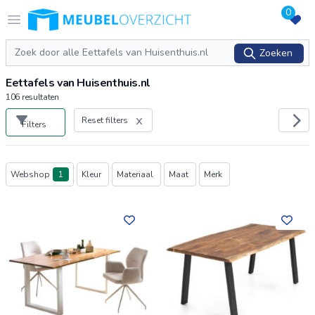
0
Logo Meubeloverzicht.nl
Open menu
Zoeken
Zoeken
Eettafels van Huisenthuis.nl
106
resultaten
Reset filters
Filters
Producten
Webshop
1
Kleur
Materiaal
Maat
Merk