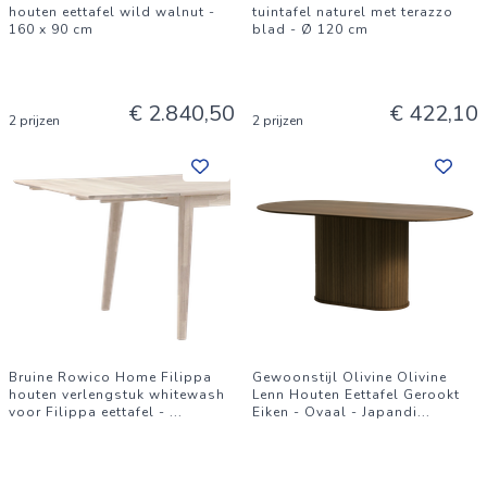
houten eettafel wild walnut -
tuintafel naturel met terazzo
160 x 90 cm
blad - Ø 120 cm
€ 2.840,50
€ 422,10
2 prijzen
2 prijzen
Bruine Rowico Home Filippa
Gewoonstijl Olivine Olivine
houten verlengstuk whitewash
Lenn Houten Eettafel Gerookt
voor Filippa eettafel -
...
Eiken - Ovaal - Japandi
...