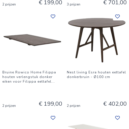
€ 199,00
€ 701,00
2 prijzen
3 prijzen
Bruine Rowico Home Filippa
Nest living Esra houten eettafel
houten verlengstuk donker
donkerbruin - Ø100 cm
eiken voor Filippa eettafel
...
€ 199,00
€ 402,00
2 prijzen
2 prijzen