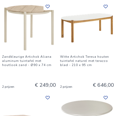
Zandkleurige Artichok Aliana
Witte Artichok Teresa houten
aluminum tuintafel met
tuintafel naturel met terazzo
houtlook zand - Ø90 x 74 cm
blad - 210 x 95 cm
€ 249,00
€ 646,00
2 prijzen
2 prijzen