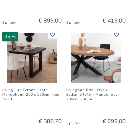
€ 899,00
€ 419,00
2 prijzen
2 prijzen
35 %
LivingFurn Eettafel 'Kala'
Livingfurn Brix - Ovale
Mangohout, 200 x 100cm, kleur
Eetkamertafel - Mangohout -
zwart
180cm - Bruin
€ 388,70
€ 699,00
2 prijzen