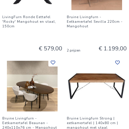
LivingFurn Ronde Eettafel
Bruine Livingfurn -
'Rocky' Mangohout en staal,
Eetkamertafel Sevilla 220cm -
150cm
Mangohout
€ 579,00
€ 1.199,00
2 prijzen
Bruine Livingfurn -
Bruine Livingfurn Strong |
Eetkamertafel Beaunan -
eetkamertafel | 140x80 cm |
240x110x76 cm - Mangohout
mangohout met staal