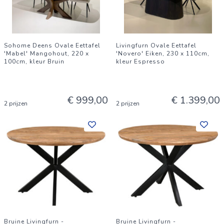
Sohome Deens Ovale Eettafel
Livingfurn Ovale Eettafel
'Mabel' Mangohout, 220 x
'Novero' Eiken, 230 x 110cm,
100cm, kleur Bruin
kleur Espresso
€ 999,00
€ 1.399,00
2 prijzen
2 prijzen
Bruine Livingfurn -
Bruine Livingfurn -