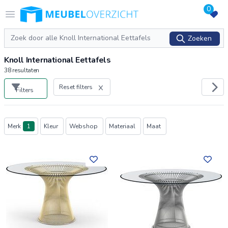
0
Logo Meubeloverzicht.nl
Open menu
Zoeken
Zoeken
Knoll International Eettafels
38
resultaten
Reset filters
Filters
Producten
Merk
1
Kleur
Webshop
Materiaal
Maat