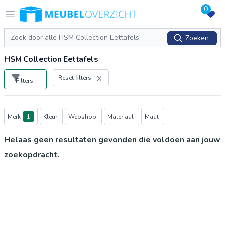
0
Logo Meubeloverzicht.nl
Open menu
Zoeken
Zoeken
HSM Collection Eettafels
Reset filters
Filters
Producten
Merk
1
Kleur
Webshop
Materiaal
Maat
Helaas geen resultaten gevonden die voldoen aan jouw
zoekopdracht.