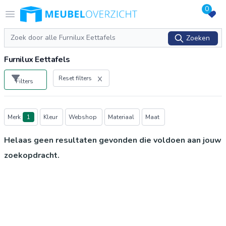
0
Logo Meubeloverzicht.nl
Open menu
Zoeken
Zoeken
Furnilux Eettafels
Reset filters
Filters
Producten
Merk
1
Kleur
Webshop
Materiaal
Maat
Helaas geen resultaten gevonden die voldoen aan jouw
zoekopdracht.