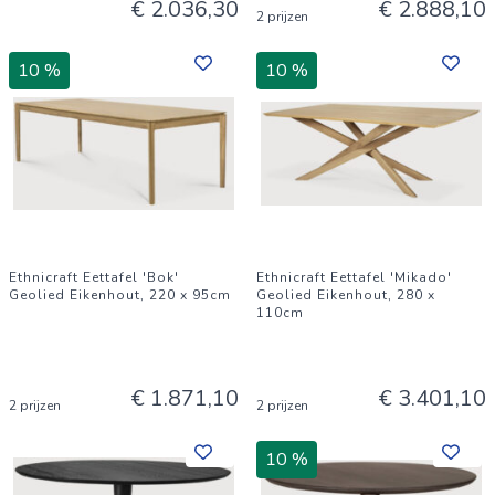
€ 2.036,30
€ 2.888,10
2 prijzen
10 %
10 %
Ethnicraft Eettafel 'Bok'
Ethnicraft Eettafel 'Mikado'
Geolied Eikenhout, 220 x 95cm
Geolied Eikenhout, 280 x
110cm
€ 1.871,10
€ 3.401,10
2 prijzen
2 prijzen
10 %