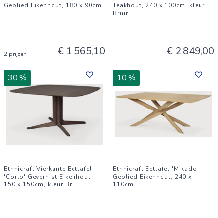
Geolied Eikenhout, 180 x 90cm
Teakhout, 240 x 100cm, kleur
Bruin
€ 1.565,10
€ 2.849,00
2 prijzen
30 %
10 %
Ethnicraft Vierkante Eettafel
Ethnicraft Eettafel 'Mikado'
'Corto' Gevernist Eikenhout,
Geolied Eikenhout, 240 x
150 x 150cm, kleur Br
...
110cm