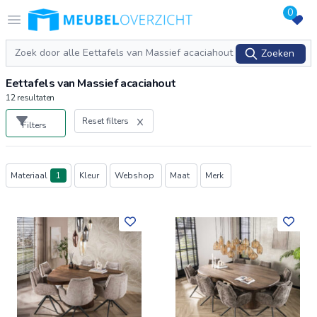
0
Logo Meubeloverzicht.nl
Open menu
Zoeken
Zoeken
Eettafels van Massief acaciahout
12
resultaten
Reset filters
Filters
Producten
Materiaal
1
Kleur
Webshop
Maat
Merk