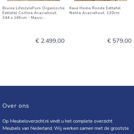
Bruine LifestyleFurn Organische
Kave Home Ronde Eettafel
Eettafel Cortina Acaciahout,
Nahla Acaciahout, 120cm
244 x 165cm - Massi
...
€ 2.499,00
€ 579,00
Over ons
Op Meubeloverzicht.nl vindt u het complete overzicht
Meubels van Nederland. Wij werken samen met de grootste