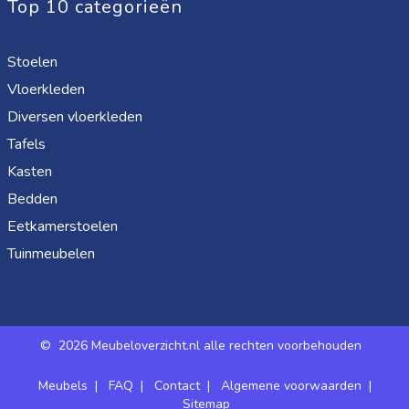
Top 10 categorieën
Stoelen
Vloerkleden
Diversen vloerkleden
Tafels
Kasten
Bedden
Eetkamerstoelen
Tuinmeubelen
©
2026 Meubeloverzicht.nl alle rechten voorbehouden
Meubels
|
FAQ
|
Contact
|
Algemene voorwaarden
|
Sitemap