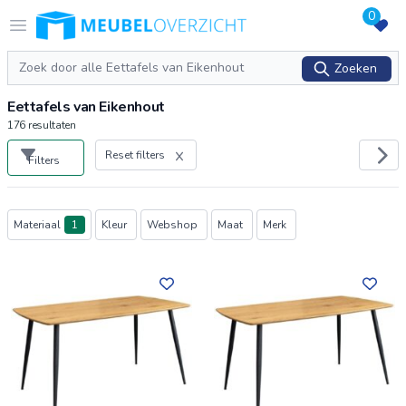
0
Logo Meubeloverzicht.nl
Open menu
Zoeken
Zoeken
Eettafels van Eikenhout
176
resultaten
Reset filters
Filters
Producten
Materiaal
1
Kleur
Webshop
Maat
Merk