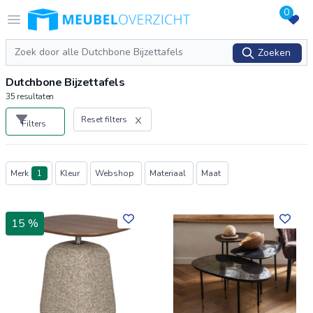
0
Logo Meubeloverzicht.nl
Open menu
Zoeken
Zoeken
Dutchbone Bijzettafels
35
resultaten
Reset filters
Filters
Producten
Merk
1
Kleur
Webshop
Materiaal
Maat
15 %