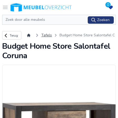
0
Logo Meubeloverzicht.nl
Open menu
Zoeken
Zoeken
Terug naar overzicht
Tafels
Budget Home Store Salontafel C
Terug
oruna
Budget Home Store Salontafel
Coruna