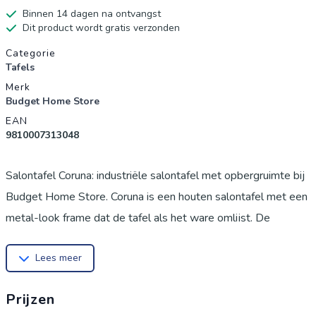
Binnen 14 dagen na ontvangst
Dit product wordt gratis verzonden
Productgegevens
Categorie
Tafels
Merk
Budget Home Store
EAN
9810007313048
Salontafel Coruna: industriële salontafel met opbergruimte bij
Budget Home Store. Coruna is een houten salontafel met een
metal-look frame dat de tafel als het ware omlijst. De
materialen zijn mooi afgewerkt, waardoor de salontafel op
Lees meer
een smaakvolle manier stoer oogt. Het design maakt deze
salontafel bovendien eigentijds. Het meubel zal dan ook mooi
Prijzen
staan in veel modern ingerichte woonkamers. Een goede