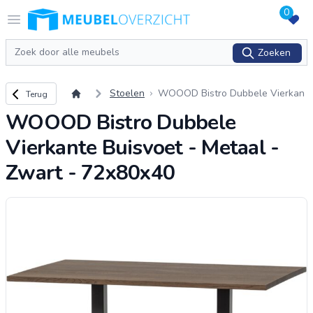
0
Logo Meubeloverzicht.nl
Open menu
Zoeken
Zoeken
Terug naar overzicht
Stoelen
WOOOD Bistro Dubbele Vierkan
Terug
te Buisvoet - Metaal - Zwart - 72
WOOOD Bistro Dubbele
x80x40
Vierkante Buisvoet - Metaal -
Zwart - 72x80x40