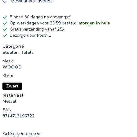
Bewaar als favoriet
Binnen 30 dagen na ontvangst
Op werkdagen voor 23:59 besteld,
morgen in huis
Gratis verzending vanaf 25,-
Bezorgd door PostNL
Productgegevens
Categorie
Stoelen
Tafels
Merk
WOOOD
Kleur
Zwart
Materiaal
Metaal
EAN
8714713196722
Artikelkenmerken