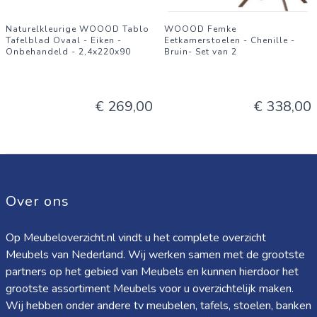
Naturelkleurige WOOOD Tablo
WOOOD Femke
Tafelblad Ovaal - Eiken -
Eetkamerstoelen - Chenille -
Onbehandeld - 2,4x220x90
Bruin- Set van 2
€ 269,00
€ 338,00
Over ons
Op Meubeloverzicht.nl vindt u het complete overzicht
Meubels van Nederland. Wij werken samen met de grootste
partners op het gebied van Meubels en kunnen hierdoor het
grootste assortiment Meubels voor u overzichtelijk maken.
Wij hebben onder andere tv meubelen, tafels, stoelen, banken