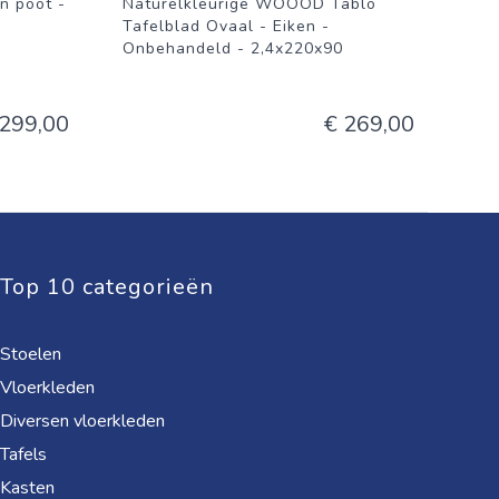
 poot -
Naturelkleurige WOOOD Tablo
Tafelblad Ovaal - Eiken -
Onbehandeld - 2,4x220x90
 299,00
€ 269,00
Top 10 categorieën
Stoelen
Vloerkleden
Diversen vloerkleden
Tafels
Kasten