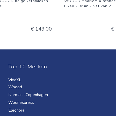
WOOOD beige keramieken
WOOOD Haarlem 4-standen
el
Eiken - Bruin - Set van 2
€ 149,00
€
Top 10 Merken
VidaXL
Woood
Normann Copenhagen
Woonexpress
Eleonora