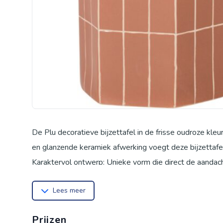
De Plu decoratieve bijzettafel in de frisse oudroze kleu
en glanzende keramiek afwerking voegt deze bijzettafel
Karaktervol ontwerp: Unieke vorm die direct de aandach
Glanzend keramiek: Mooie lichtreflectie en strakke uitst
Lees meer
Statement stuk: Voegt karakter toe aan je interieur
Compacte afmetingen: Past perfect in kleinere ruimtes
Prijzen
Design & stijl Het organische, ronde ontwerp geeft deze