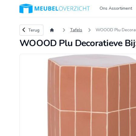
Logo Meubeloverzicht.nl
Ons Assortiment
Terug naar overzicht
Tafels
WOOOD Plu Decoratie
Terug
WOOOD Plu Decoratieve Bijz