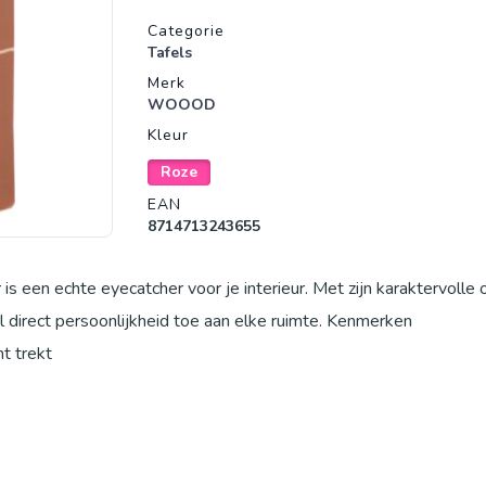
Productgegevens
Categorie
Tafels
Merk
WOOOD
Kleur
Roze
EAN
8714713243655
r is een echte eyecatcher voor je interieur. Met zijn karaktervolle
 direct persoonlijkheid toe aan elke ruimte. Kenmerken
t trekt
raling
 bijzettafel een speelse maar tijdloze uitstraling. De oudroze kle