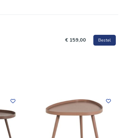
m en
keramiek
iek
€ 159,00
Bestel
iek is
htige
kel wordt
en