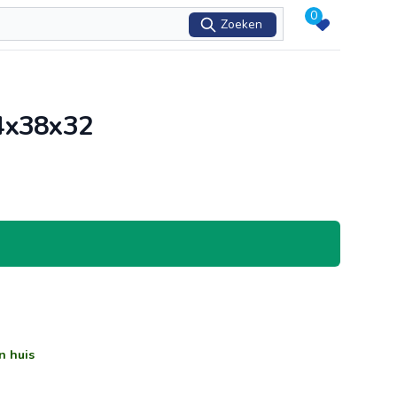
0
Zoeken
54x38x32
n huis