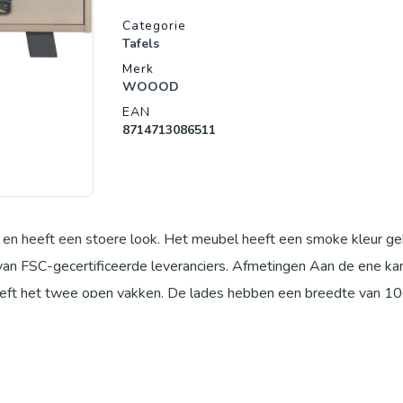
Productgegevens
Categorie
Tafels
Merk
WOOOD
EAN
8714713086511
en heeft een stoere look. Het meubel heeft een smoke kleur g
van FSC-gecertificeerde leveranciers. Afmetingen Aan de ene ka
heeft het twee open vakken. De lades hebben een breedte van 1
everd als bouwpakket met een duidelijke montage-instructie. Pl
 beschadigingen aan de vloer.