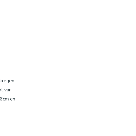
ekregen
nt van
06cm en
aats bij