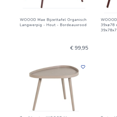
WOOOD Mae Bijzettafel Organisch
WOOOD M
Langwerpig - Hout - Bordeauxrood
39xø78 
39x78x7
€ 99,95