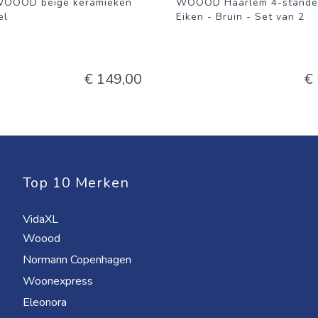
WOOOD beige keramieken
WOOOD Haarlem 4-standen
el
Eiken - Bruin - Set van 2
€ 149,00
€
Top 10 Merken
VidaXL
Woood
Normann Copenhagen
Woonexpress
Eleonora