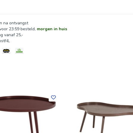
n na ontvangst
oor 23:59 besteld,
morgen in huis
ng vanaf 25,-
ostNL