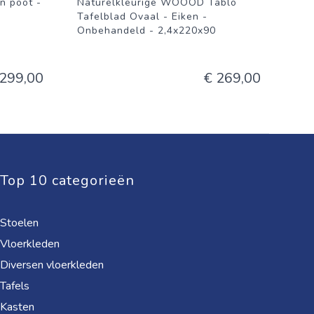
 poot -
Naturelkleurige WOOOD Tablo
Tafelblad Ovaal - Eiken -
Onbehandeld - 2,4x220x90
 299,00
€ 269,00
Top 10 categorieën
Stoelen
Vloerkleden
Diversen vloerkleden
Tafels
Kasten