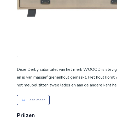
Deze Derby salontafel van het merk WOOOD is stevig 
en is van massief grenenhout gemaakt. Het hout komt 
het meubel zitten twee lades en aan de andere kant 
ene hoogte van 12cm. Levering De salontafel wordt gel
Lees meer
harde vloeren viltglijders onder de poten, dit voorkomt
Prijzen