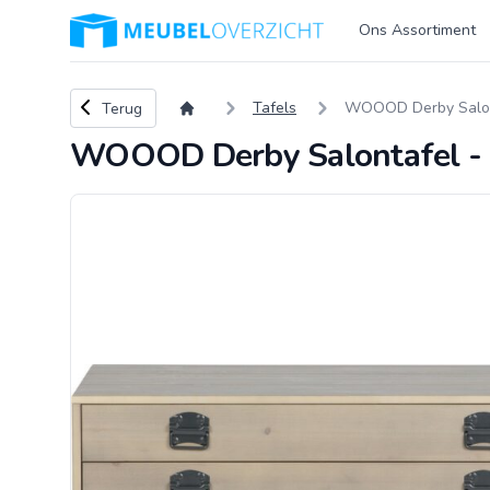
Logo Meubeloverzicht.nl
Ons Assortiment
Terug naar overzicht
Tafels
WOOOD Derby Salont
Terug
WOOOD Derby Salontafel - 