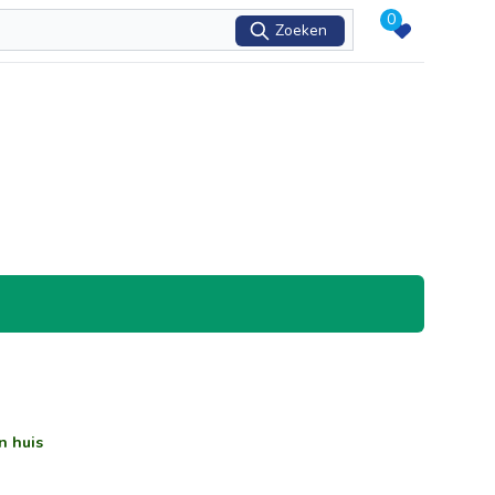
0
Zoeken
n huis