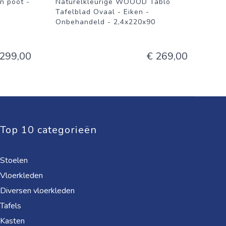
 poot -
Naturelkleurige WOOOD Tablo
Tafelblad Ovaal - Eiken -
Onbehandeld - 2,4x220x90
 299,00
€ 269,00
Top 10 categorieën
Stoelen
Vloerkleden
Diversen vloerkleden
Tafels
Kasten