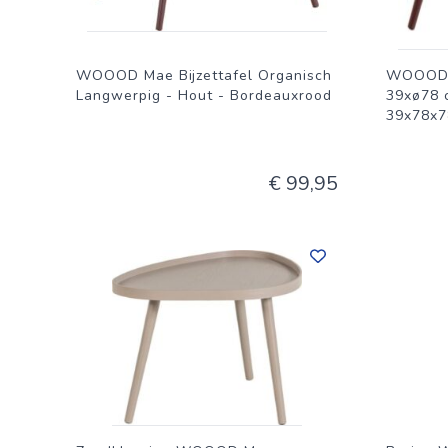
WOOOD Mae Bijzettafel Organisch
WOOOD M
Langwerpig - Hout - Bordeauxrood
39xø78 
39x78x7
€ 99,95