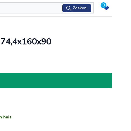
0
Zoeken
- 74,4x160x90
n huis