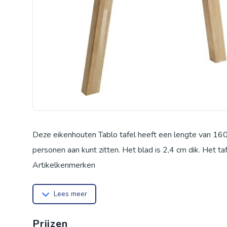
Deze eikenhouten Tablo tafel heeft een lengte van 16
personen aan kunt zitten. Het blad is 2,4 cm dik. Het t
Artikelkenmerken
H 75 cm x B 160 x D 90 cm
Lees meer
Met metalen U-poot
Massief onbehandeld eikenhout
Prijzen
Afmetingen De Tablo U-poot (hxbxd) 72x79x10 cm, is v