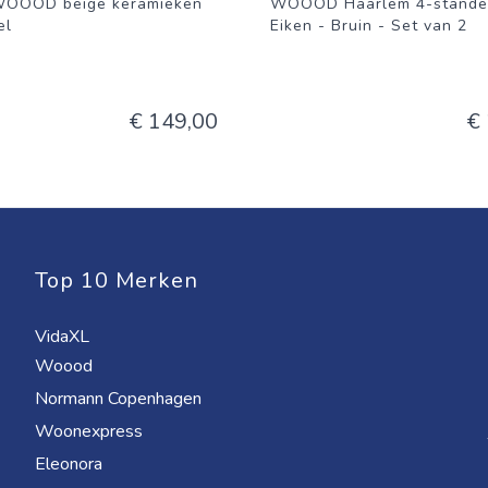
WOOOD beige keramieken
WOOOD Haarlem 4-standen
el
Eiken - Bruin - Set van 2
€ 149,00
€
Top 10 Merken
VidaXL
Woood
Normann Copenhagen
Woonexpress
Eleonora