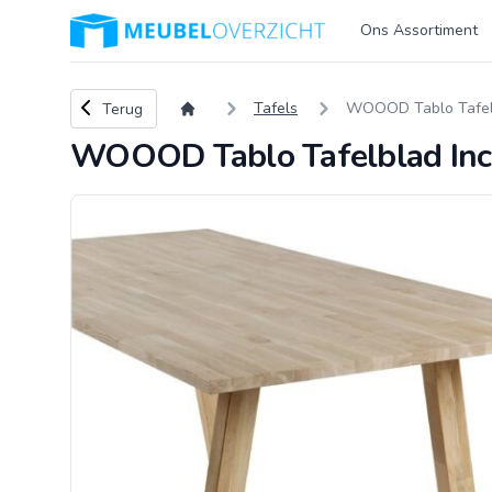
Logo Meubeloverzicht.nl
Ons Assortiment
Terug naar overzicht
Tafels
WOOOD Tablo Tafelbl
Terug
WOOOD Tablo Tafelblad Incl