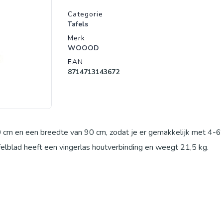
Productgegevens
Categorie
Tafels
Merk
WOOOD
EAN
8714713143672
0 cm en een breedte van 90 cm, zodat je er gemakkelijk met 4-6
afelblad heeft een vingerlas houtverbinding en weegt 21,5 kg.
ervaardigd uit 40x80x1 mm stalen buis, KD structuur en is mat