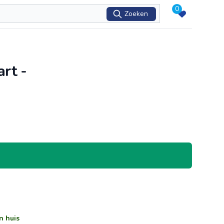
0
Zoeken
rt -
n huis