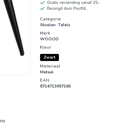
Gratis verzending vanaf 25,-
Bezorgd door PostNL
Productgegevens
Categorie
Stoelen
Tafels
Merk
WOOOD
Kleur
Zwart
Materiaal
Metaal
EAN
8714713097166
ing