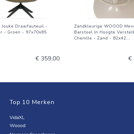
ouke Draaifauteuil -
Zandkleurige WOOOD Mev
er - Groen - 97x70x85
Barstoel In Hoogte Verstel
Chenille - Zand - 82x42
...
€ 359,00
€
Top 10 Merken
VidaXL
Woood