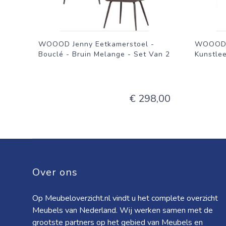
WOOOD Jenny Eetkamerstoel -
WOOOD J
Bouclé - Bruin Melange - Set Van 2
Kunstle
€ 298,00
Over ons
Op Meubeloverzicht.nl vindt u het complete overzicht
Meubels van Nederland. Wij werken samen met de
grootste partners op het gebied van Meubels en