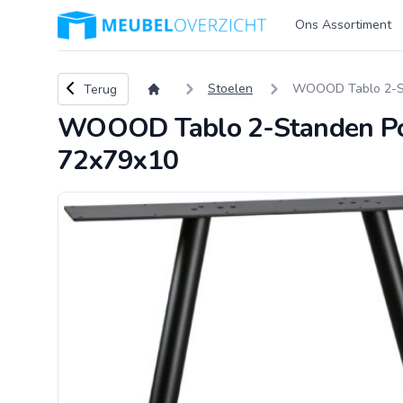
Logo Meubeloverzicht.nl
Ons Assortiment
Terug naar overzicht
Stoelen
WOOOD Tablo 2-Sta
Terug
WOOOD Tablo 2-Standen Poot
72x79x10