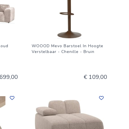
t metaal
n
 Levering
loud
WOOOD Mevo Barstoel In Hoogte
nteren
-
Verstelbaar - Chenille - Bruin
.699,00
€ 109,00