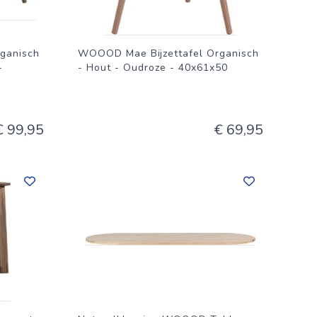
 ideaal
in
ganisch
WOOOD Mae Bijzettafel Organisch
renen en
-
- Hout - Oudroze - 40x61x50
eren
hoger
€ 99,95
€ 69,95