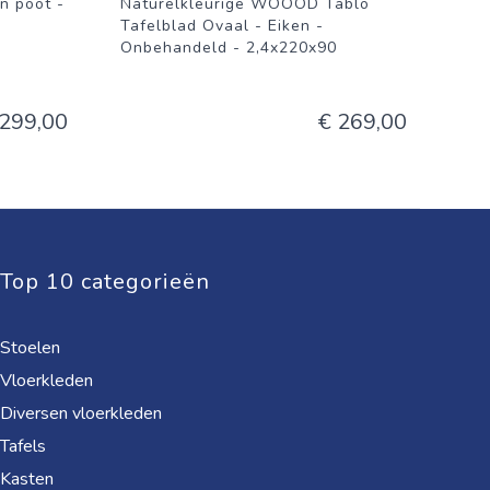
 poot -
Naturelkleurige WOOOD Tablo
Tafelblad Ovaal - Eiken -
Onbehandeld - 2,4x220x90
 299,00
€ 269,00
Top 10 categorieën
Stoelen
Vloerkleden
Diversen vloerkleden
Tafels
Kasten