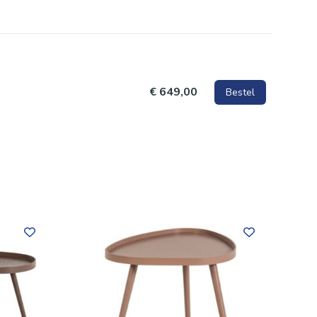
€ 649,00
Bestel
roge
an de
ingen een
 is te