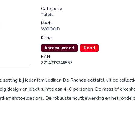
Productgegevens
Categorie
Tafels
Merk
WOOOD
Kleur
bordeauxrood
Rood
EAN
8714713246557
etting bij ieder familiediner. De Rhonda eettafel, uit de collecti
g design en biedt ruimte aan 4–6 personen. De massief eikenh
 eetkamerstoeldesigns. De robuuste houtbewerking en het ronde 
al Eikenhout wordt gekenmerkt door de lichtbruine tint met een 
jke materiaal kan in de loop van de tijd licht verkleuren of fijne s
ruiken lakken en coatings op natuurlijke basis die de nerftekeni
mstig van FSC-gecertificeerde leveranciers en worden op diverse