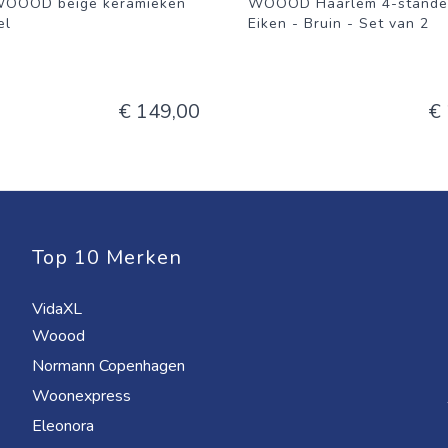
WOOOD beige keramieken
WOOOD Haarlem 4-standen
el
Eiken - Bruin - Set van 2
€ 149,00
€
Top 10 Merken
VidaXL
Woood
Normann Copenhagen
Woonexpress
Eleonora