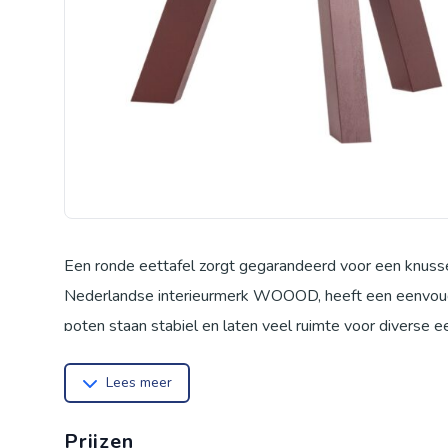
Een ronde eettafel zorgt gegarandeerd voor een knusse s
Nederlandse interieurmerk WOOOD, heeft een eenvoudi
poten staan stabiel en laten veel ruimte voor diverse
geven de tafel een warme, moderne uitstraling. Materia
Lees meer
gloed en de duidelijk zichtbare nerftekening. Het natuurli
vertonen; dit hoort bij de charme van echt hout. We geb
Prijzen
laten uitkomen. Meubelen uit onze collecties zijn afko