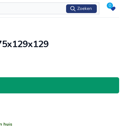
0
Zoeken
 75x129x129
n huis