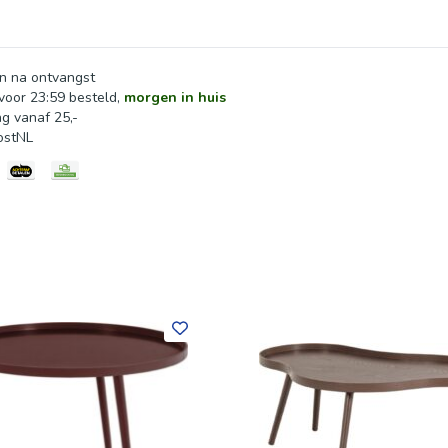
n na ontvangst
oor 23:59 besteld,
morgen in huis
ng vanaf 25,-
ostNL
ouden. Houd het meubel regelmatig stofvrij met een schone, d
vochtige doek en een neutraal schoonmaakmiddel; laat het hout a
derzetters onder glazen of hete pannen. Raadpleeg bij beschadig
andeling. Levering De tafel wordt in twee pakketten geleverd en
eiding. Plaats viltglijders onder de poten om harde vloeren te