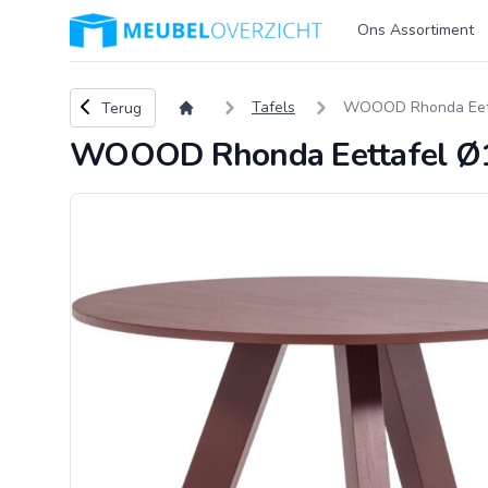
Logo Meubeloverzicht.nl
Ons Assortiment
Terug naar overzicht
Tafels
WOOOD Rhonda Eetta
Terug
WOOOD Rhonda Eettafel Ø12